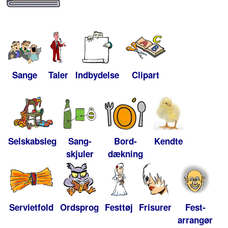
Sange
Taler
Indbydelse
Clipart
Selskabsleg
Sang-
Bord-
Kendte
skjuler
dækning
Servietfold
Ordsprog
Festtøj
Frisurer
Fest-
arrangør