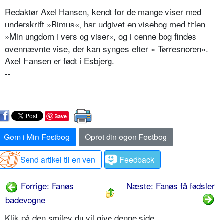
Redaktør Axel Hansen, kendt for de mange viser med
underskrift »Rimus«, har udgivet en visebog med titlen
»Min ungdom i vers og viser«, og i denne bog findes
ovennævnte vise, der kan synges efter » Tørresnoren«.
Axel Hansen er født i Esbjerg.
--
Save
Gem i Min Festbog
Opret din egen Festbog
Send artikel til en ven
Feedback
Forrige: Fanøs
Næste: Fanøs få fødsler
badevogne
Klik på den smiley du vil give denne side