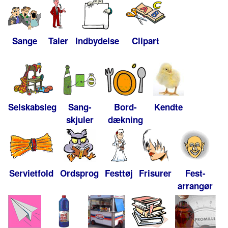
Sange
Taler
Indbydelse
Clipart
Selskabsleg
Sang-
Bord-
Kendte
skjuler
dækning
Servietfold
Ordsprog
Festtøj
Frisurer
Fest-
arrangør