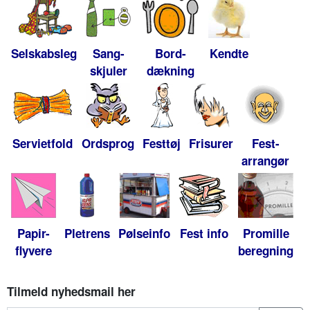
Selskabsleg
Sang-
Bord-
Kendte
skjuler
dækning
Servietfold
Ordsprog
Festtøj
Frisurer
Fest-
arrangør
Papir-
Pletrens
Pølseinfo
Fest info
Promille
flyvere
beregning
Tilmeld nyhedsmail her