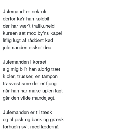
Julemand' er nekrofil
derfor kø'r han kølebil
der har vær't trafikuheld
kursen sat mod by'ns kapel
liflig lugt af råddent kød
julemanden elsker død.
Julemanden i korset
sig mig bli'r han aldrig træt
kjoler, trusser, en tampon
trasvestisme det er fjong
når han har make-up'en lagt
går den vilde mandejagt.
Julemanden er til tæsk
og til pisk og bank og græsk
forhud'n sy't med lædernål