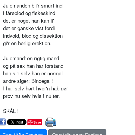
Julemanden bli'r smurt ind
i fåreblod og fiskeskind
det er noget han kan li'
det er ganske vist fordi
indvold, blod og dissektion
gi'r en herlig erektion.
Julemand' en rigtig mand
og på sex han har forstand
han si'r selv han er normal
andre siger: Bindegal !
I har selv hørt hvor'n hab gør
prøv nu selv hvis i nu tør.
SKÅL !
Save
Gem i Min Festbog
Opret din egen Festbog