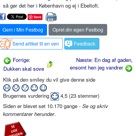
så gør det her i København og ej i Ebeltoft.
Save
Gem i Min Festbog
Opret din egen Festbog
Send artikel til en ven
Feedback
Forrige:
Næste: En dag af gaden,
ensomt hen jeg vandrer
Dukken skal sove
Klik på den smiley du vil give denne side
Brugernes vurdering
4,5
(
23
stemmer)
Siden er blevet set 10.170 gange -
Se og skriv
.
kommentarer herunder