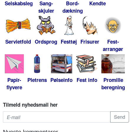
Selskabsleg
Sang-
Bord-
Kendte
skjuler
dækning
Servietfold
Ordsprog
Festtøj
Frisurer
Fest-
arrangør
Papir-
Pletrens
Pølseinfo
Fest info
Promille
flyvere
beregning
Tilmeld nyhedsmail her