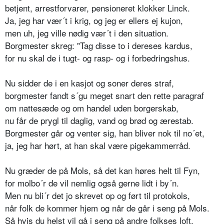
betjent, arrestforvarer, pensioneret klokker Linck.
Ja, jeg har vær´t i krig, og jeg er ellers ej kujon,
men uh, jeg ville nødig vær´t i den situation.
Borgmester skreg: "Tag disse to i dereses kardus,
for nu skal de i tugt- og rasp- og i forbedringshus.
Nu sidder de i en kasjot og soner deres straf,
borgmester fandt s´gu meget snart den rette paragraf
om nattesæde og om handel uden borgerskab,
nu får de prygl til daglig, vand og brød og ærestab.
Borgmester går og venter sig, han bliver nok til no´et,
ja, jeg har hørt, at han skal være pigekammerråd.
Nu græder de på Mols, så det kan høres helt til Fyn,
for molbo´r de vil nemlig også gerne lidt i by´n.
Men nu bli´r det jo skrevet op og ført til protokols,
når folk de kommer hjem og når de går i seng på Mols.
Så hvis du helst vil gå i seng på andre folkses loft,