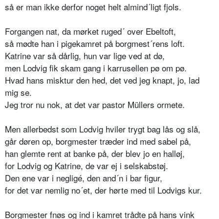
så er man ikke derfor noget helt almind´ligt fjols.
Forgangen nat, da mørket ruged´ over Ebeltoft,
så mødte han i pigekamret på borgmest´rens loft.
Katrine var så dårlig, hun var lige ved at dø,
men Lodvig fik skam gang i karrusellen pø om pø.
Hvad hans misktur den hed, det ved jeg knapt, jo, lad
mig se.
Jeg tror nu nok, at det var pastor Müllers ormete.
Men allerbedst som Lodvig hviler trygt bag lås og slå,
går døren op, borgmester træder ind med sabel på,
han glemte rent at banke på, der blev jo en halløj,
for Lodvig og Katrine, de var ej i selskabstøj.
Den ene var i negligé, den and´n i bar figur,
for det var nemlig no´et, der hørte med til Lodvigs kur.
Borgmester fnøs og ind i kamret trådte på hans vink