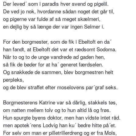
Der leved´ som i paradis hver svend og pigelil.
De ved jo nok, hvordanne sådan noget det går til,
og pigerne var fulde af så meget skælmeri,
en dejlig by så længe der var ingen Selmer i.
For den borgmester, som de fik i Ebeltoft en da´
han fandt, at Ebeltoft det var et rædsomt Sodoma.
Når to og to de unge vandrede ad gaden hen,
så fik de bøder for at ha´ generet færdselen.
Og snakkede de sammen, blev borgmestren helt
perpleks,
og de blev straffet efter moselovens par´graf seks.
Borgmesterens Katrine var så dårlig, stakkels tøs,
om natten mellem tolv og to hun altid lå og frøs.
Hun spurgte byens doktor, men han vidste intet råd.
men apotek´rens Lodvig han ku´ bedre hitte på´et.
For selv om man er pilletrillerdreng og er fra Mols,