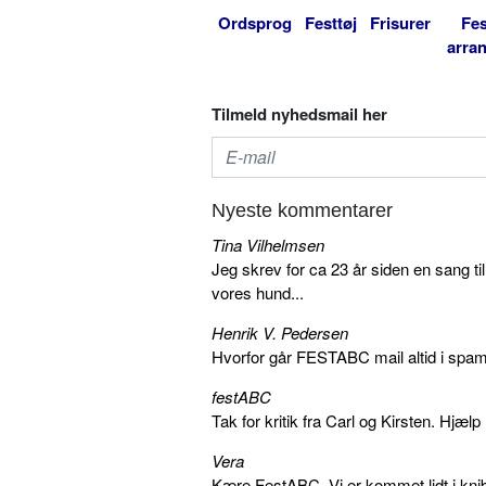
Ordsprog
Festtøj
Frisurer
Fes
arra
Tilmeld nyhedsmail her
Nyeste kommentarer
Tina Vilhelmsen
Jeg skrev for ca 23 år siden en sang ti
vores hund...
Henrik V. Pedersen
Hvorfor går FESTABC mail altid i spam?
festABC
Tak for kritik fra Carl og Kirsten. Hjæl
Vera
Kære FestABC, Vi er kommet lidt i knib