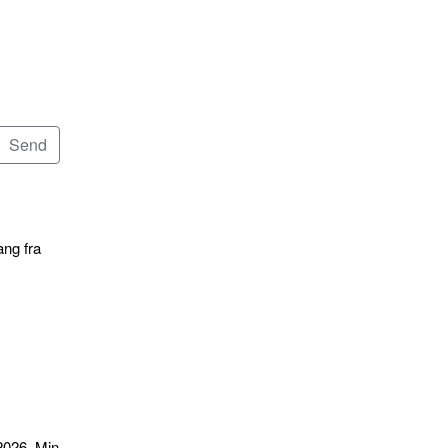
ang fra
2026. Min