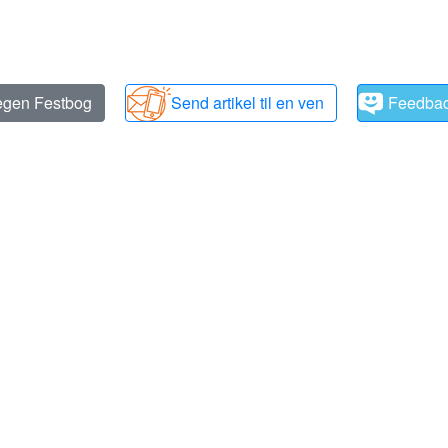
 egen Festbog
Send artikel til en ven
Feedba