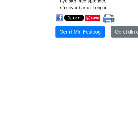
nye sko med spænder,
så sover barnet længer'.
Save
Gem i Min Festbog
Opret din