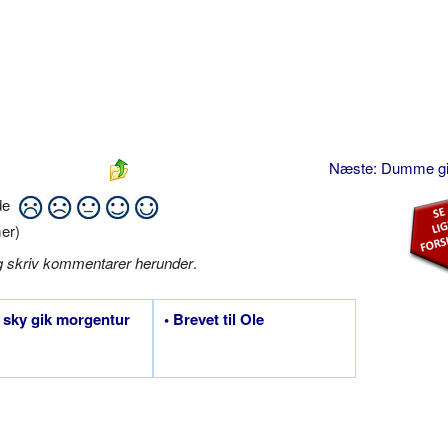
Næste: Dumme g
ide
er)
g skriv kommentarer herunder
.
le sky gik morgentur
• Brevet til Ole