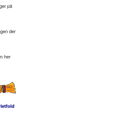
øger på
ogen der
m her
ietfold