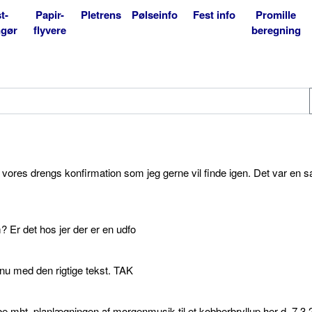
t-
Papir-
Pletrens
Pølseinfo
Fest info
Promille
ngør
flyvere
beregning
l vores drengs konfirmation som jeg gerne vil finde igen. Det var en s
 Er det hos jer der er en udfo
p nu med den rigtige tekst. TAK
e mht. planlægningen af morgenmusik til et kobberbryllup her d. 7.3.