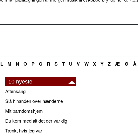
L
M
N
O
P
Q
R
S
T
U
V
W
X
Y
Z
Æ
Ø
Å
10 nyeste
Aftensang
Slå hinanden over hænderne
Mit barndomshjem
Du kom med alt det der var dig
Tænk, hvis jeg var