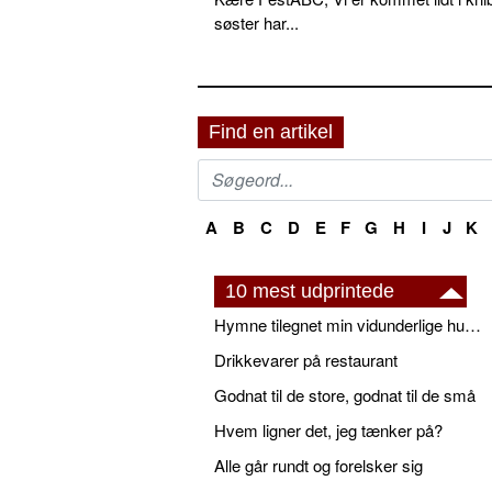
søster har...
Find en artikel
A
B
C
D
E
F
G
H
I
J
K
10 mest udprintede
Hymne tilegnet min vidunderlige husbond
Drikkevarer på restaurant
Godnat til de store, godnat til de små
Hvem ligner det, jeg tænker på?
Alle går rundt og forelsker sig