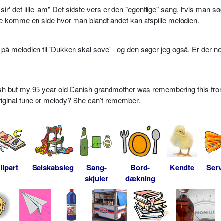
r' det lille lam" Det sidste vers er den "egentlige" sang, hvis man s
gerne komme en side hvor man blandt andet kan afspille melodien.
 på melodien til 'Dukken skal sove' - og den søger jeg også. Er der n
ish but my 95 year old Danish grandmother was remembering this fro
original tune or melody? She can’t remember.
lipart
Selskabsleg
Sang-
Bord-
Kendte
Serv
skjuler
dækning