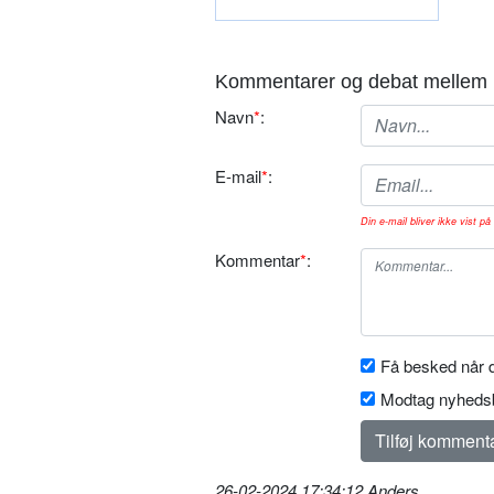
Kommentarer og debat mellem 
Navn
*
:
E-mail
*
:
Din e-mail bliver ikke vist på 
Kommentar
*
:
Få besked når d
Modtag nyhedsb
26-02-2024 17:34:12 Anders