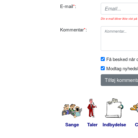
E-mail
*
:
Din e-mail bliver ikke vist på 
Kommentar
*
:
Få besked når d
Modtag nyhedsb
Sange
Taler
Indbydelse
C