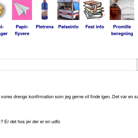
t-
Papir-
Pletrens
Pølseinfo
Fest info
Promille
ngør
flyvere
beregning
l vores drengs konfirmation som jeg gerne vil finde igen. Det var en s
 Er det hos jer der er en udfo