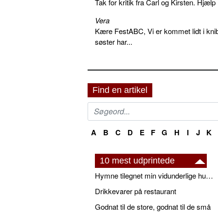
Tak for kritik fra Carl og Kirsten. Hjæl
Vera
Kære FestABC, Vi er kommet lidt i knib
søster har...
Find en artikel
A
B
C
D
E
F
G
H
I
J
K
10 mest udprintede
Hymne tilegnet min vidunderlige husbond
Drikkevarer på restaurant
Godnat til de store, godnat til de små