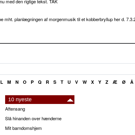
p nu med den rigtige tekst. TAK
e mht. planlægningen af morgenmusik til et kobberbryllup her d. 7.3.
L
M
N
O
P
Q
R
S
T
U
V
W
X
Y
Z
Æ
Ø
Å
10 nyeste
Aftensang
Slå hinanden over hænderne
Mit barndomshjem