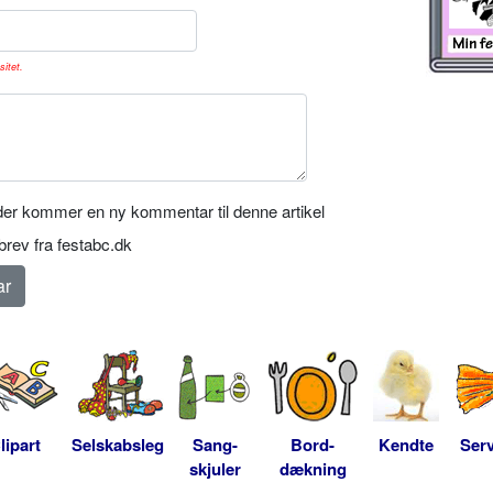
sitet.
er kommer en ny kommentar til denne artikel
rev fra festabc.dk
lipart
Selskabsleg
Sang-
Bord-
Kendte
Serv
skjuler
dækning