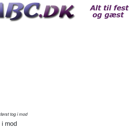
først tog i mod
g i mod