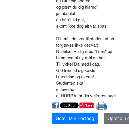
du ikke dig spared´
og pænt du dig klared´
ja, absolut
en håb´fuld gut,
skønt ikke dog alt var spas.
Dit mål, det var til student at nå,
forgæves ikke det var!
Nu hilser vi dig med "huen" på,
hvad end af ny mål du har.
Til lykke! Da med i dag.
Gid fremtid sig kæde
i medvind og glæde!
Studenten ska´
et leve ha´
et HURRA for din velfærds sag!
Save
Gem i Min Festbog
Opret din