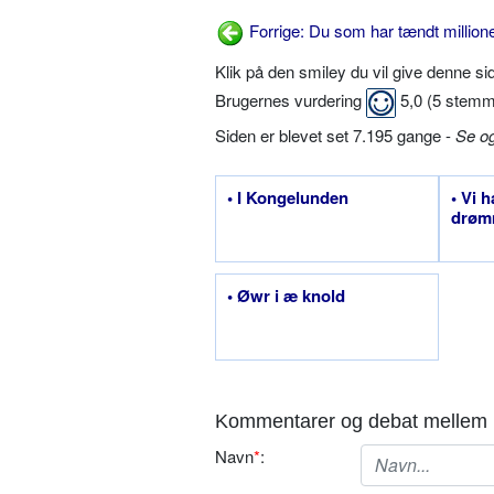
Forrige: Du som har tændt millioner
Klik på den smiley du vil give denne s
Brugernes vurdering
5,0
(
5
stemm
Siden er blevet set 7.195 gange -
Se o
• I Kongelunden
• Vi h
drømm
• Øwr i æ knold
Kommentarer og debat mellem 
Navn
*
: