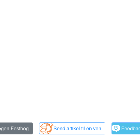
 egen Festbog
Send artikel til en ven
Feedba