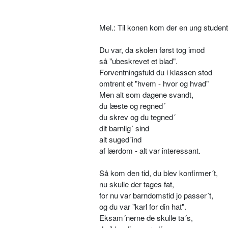
Mel.: Til konen kom der en ung student
Du var, da skolen først tog imod
så "ubeskrevet et blad".
Forventningsfuld du i klassen stod
omtrent et "hvem - hvor og hvad"
Men alt som dagene svandt,
du læste og regned´
du skrev og du tegned´
dit barnlig´ sind
alt suged´ind
af lærdom - alt var interessant.
Så kom den tid, du blev konfirmer´t,
nu skulle der tages fat,
for nu var barndomstid jo passer´t,
og du var "karl for din hat".
Eksam´nerne de skulle ta´s,