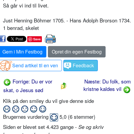
Så går vi ind til livet.
Just Henning Böhmer 1705. - Hans Adolph Brorson 1734.
1 benrad, skelet
Save
Gem i Min Festbog
Opret din egen Festbog
Send artikel til en ven
Feedback
Forrige: Du er vor
Næste: Du folk, som
kristne kaldes vil
skat, o Jesus sød
Klik på den smiley du vil give denne side
Brugernes vurdering
5,0
(
6
stemmer)
Siden er blevet set 4.423 gange -
Se og skriv