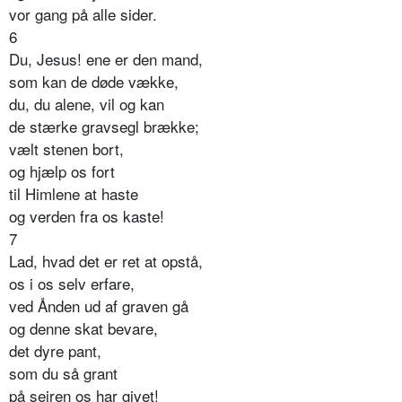
vor gang på alle sider.
6
Du, Jesus! ene er den mand,
som kan de døde vække,
du, du alene, vil og kan
de stærke gravsegl brække;
vælt stenen bort,
og hjælp os fort
til Himlene at haste
og verden fra os kaste!
7
Lad, hvad det er ret at opstå,
os i os selv erfare,
ved Ånden ud af graven gå
og denne skat bevare,
det dyre pant,
som du så grant
på sejren os har givet!