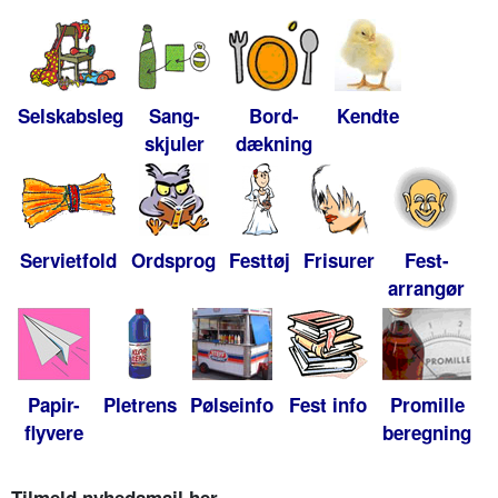
Selskabsleg
Sang-
Bord-
Kendte
skjuler
dækning
Servietfold
Ordsprog
Festtøj
Frisurer
Fest-
arrangør
Papir-
Pletrens
Pølseinfo
Fest info
Promille
flyvere
beregning