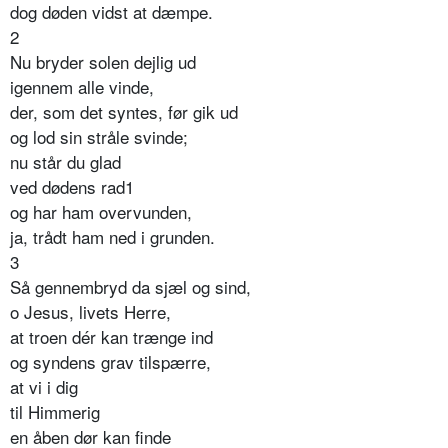
dog døden vidst at dæmpe.
2
Nu bryder solen dejlig ud
igennem alle vinde,
der, som det syntes, før gik ud
og lod sin stråle svinde;
nu står du glad
ved dødens rad1
og har ham overvunden,
ja, trådt ham ned i grunden.
3
Så gennembryd da sjæl og sind,
o Jesus, livets Herre,
at troen dér kan trænge ind
og syndens grav tilspærre,
at vi i dig
til Himmerig
en åben dør kan finde