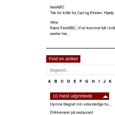
festABC
Tak for kritik fra Carl og Kirsten. Hjæl
Vera
Kære FestABC, Vi er kommet lidt i knib
søster har...
Find en artikel
A
B
C
D
E
F
G
H
I
J
K
10 mest udprintede
Hymne tilegnet min vidunderlige husbond
Drikkevarer på restaurant