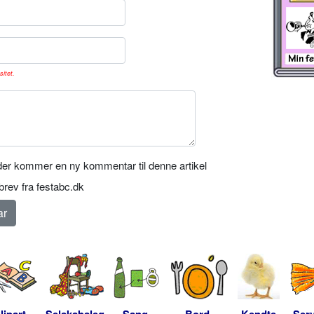
sitet.
er kommer en ny kommentar til denne artikel
rev fra festabc.dk
lipart
Selskabsleg
Sang-
Bord-
Kendte
Serv