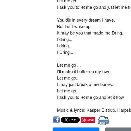
Let me go...
I ask you to let me go and just let me 
You die in every dream I have.
But I still wake up.
It may be you that made me Dring.
I dring...
I dring...
I Dring...
Let me go ...
I'll make it better on my own.
Let me go...
I may just break a few bones.
Let me go...
I ask you to let me go and let it flow
Music & lyrics: Kasper Eistrup, Harps
Save