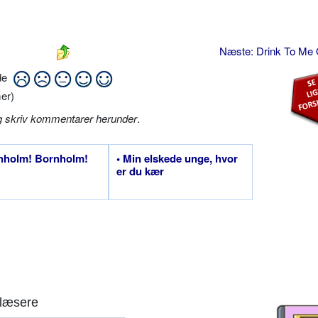
Næste: Drink To Me
ide
er)
g skriv kommentarer herunder
.
nholm! Bornholm!
• Min elskede unge, hvor
er du kær
læsere