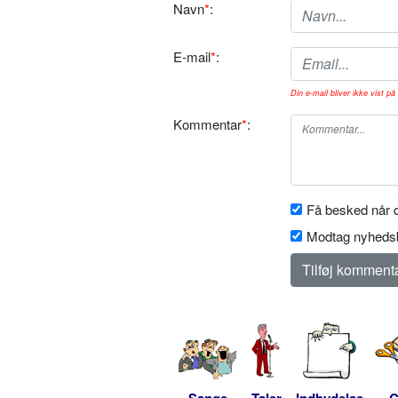
Navn
*
:
E-mail
*
:
Din e-mail bliver ikke vist på 
Kommentar
*
:
Få besked når d
Modtag nyhedsb
Sange
Taler
Indbydelse
C