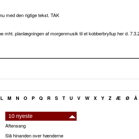
p nu med den rigtige tekst. TAK
e mht. planlægningen af morgenmusik til et kobberbryllup her d. 7.3.
L
M
N
O
P
Q
R
S
T
U
V
W
X
Y
Z
Æ
Ø
Å
10 nyeste
Aftensang
Slå hinanden over hænderne