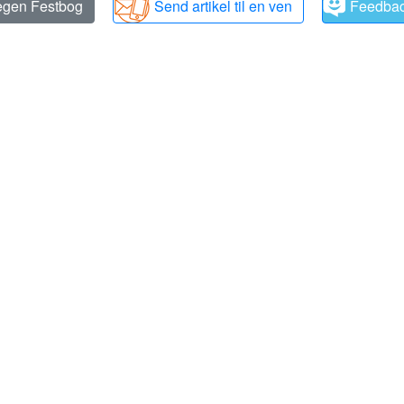
 egen Festbog
Send artikel til en ven
Feedba