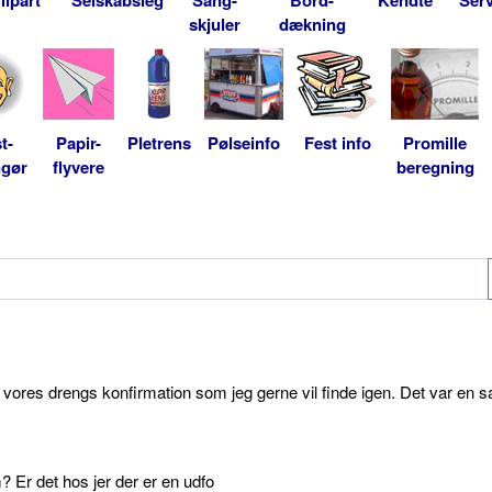
skjuler
dækning
t-
Papir-
Pletrens
Pølseinfo
Fest info
Promille
ngør
flyvere
beregning
l vores drengs konfirmation som jeg gerne vil finde igen. Det var en s
 Er det hos jer der er en udfo