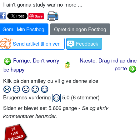
I ain't gonna study war no more ...
Save
Gem i Min Festbog
Opret din egen Festbog
Send artikel til en ven
Feedback
Forrige: Don't worry
Næste: Drag ind ad dine
porte
be happy
Klik på den smiley du vil give denne side
Brugernes vurdering
5,0
(
6
stemmer)
Siden er blevet set 5.606 gange -
Se og skriv
.
kommentarer herunder