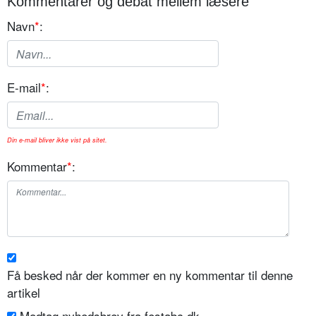
Kommentarer og debat mellem læsere
Navn
*
:
E-mail
*
:
Din e-mail bliver ikke vist på sitet.
Kommentar
*
:
Få besked når der kommer en ny kommentar til denne
artikel
Modtag nyhedsbrev fra festabc.dk