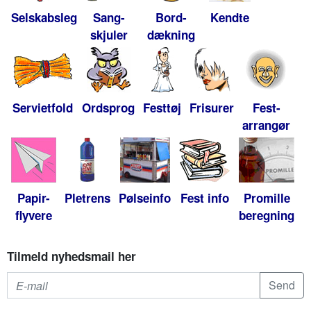
Selskabsleg
Sang-
Bord-
Kendte
skjuler
dækning
Servietfold
Ordsprog
Festtøj
Frisurer
Fest-
arrangør
Papir-
Pletrens
Pølseinfo
Fest info
Promille
flyvere
beregning
Tilmeld nyhedsmail her