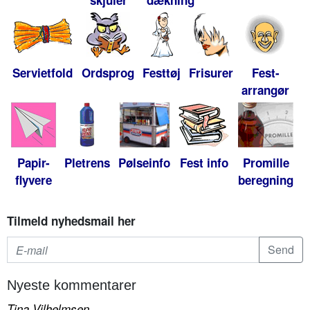
skjuler
dækning
Servietfold
Ordsprog
Festtøj
Frisurer
Fest-
arrangør
Papir-
Pletrens
Pølseinfo
Fest info
Promille
flyvere
beregning
Tilmeld nyhedsmail her
Nyeste kommentarer
Tina Vilhelmsen