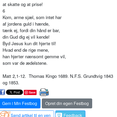
at skatte og at prise!
6
Kom, arme sjæl, som intet har
af jordens guld i hænde,
tænk ej, fordi din hånd er bar,
din Gud dig ej vil kende!
Byd Jesus kun dit hjerte til!
Hvad end de rige mene,
han hjerter nænsomt gemme vil,
som var de ædelstene.
Matt 2,1-12. Thomas Kingo 1689. N.F.S. Grundtvig 1843
og 1853.
Save
Gem i Min Festbog
Opret din egen Festbog
Send artikel til en ven
Feedback