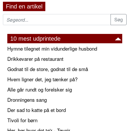
Find en artikel
10 mest udprintede
Hymne tilegnet min vidunderlige husbond
Drikkevarer på restaurant
Godnat til de store, godnat til de små
Hvem ligner det, jeg tænker på?
Alle går rundt og forelsker sig
Dronningens sang
Der sad to katte på et bord
Tivoli for børn
Hør, hør hvor det tø'r - Tøvejr