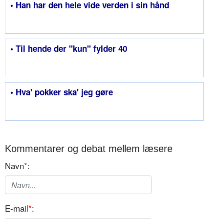
• Han har den hele vide verden i sin hånd
• Til hende der "kun" fylder 40
• Hva' pokker ska' jeg gøre
Kommentarer og debat mellem læsere
Navn
*
:
E-mail
*
: