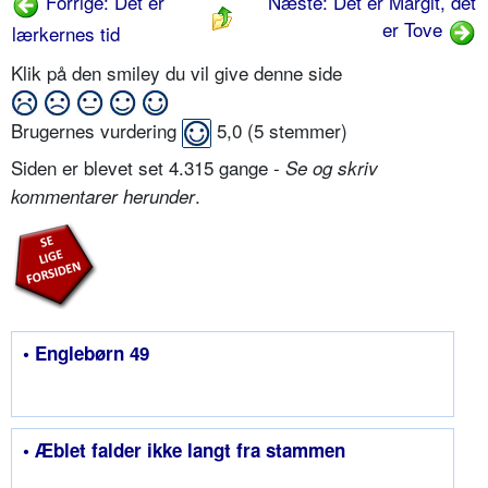
Forrige: Det er
Næste: Det er Margit, det
er Tove
lærkernes tid
Klik på den smiley du vil give denne side
Brugernes vurdering
5,0
(
5
stemmer)
Siden er blevet set 4.315 gange -
Se og skriv
.
kommentarer herunder
• Englebørn 49
• Æblet falder ikke langt fra stammen