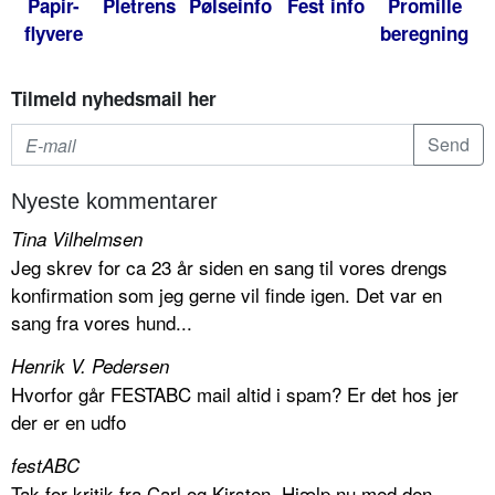
Papir-
Pletrens
Pølseinfo
Fest info
Promille
flyvere
beregning
Tilmeld nyhedsmail her
Nyeste kommentarer
Tina Vilhelmsen
Jeg skrev for ca 23 år siden en sang til vores drengs
konfirmation som jeg gerne vil finde igen. Det var en
sang fra vores hund...
Henrik V. Pedersen
Hvorfor går FESTABC mail altid i spam? Er det hos jer
der er en udfo
festABC
Tak for kritik fra Carl og Kirsten. Hjælp nu med den