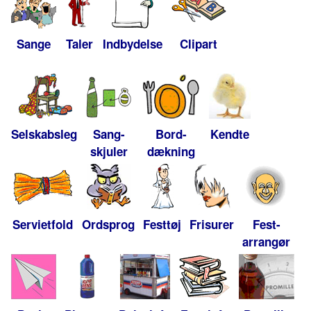
Sange
Taler
Indbydelse
Clipart
Selskabsleg
Sang-
Bord-
Kendte
skjuler
dækning
Servietfold
Ordsprog
Festtøj
Frisurer
Fest-
arrangør