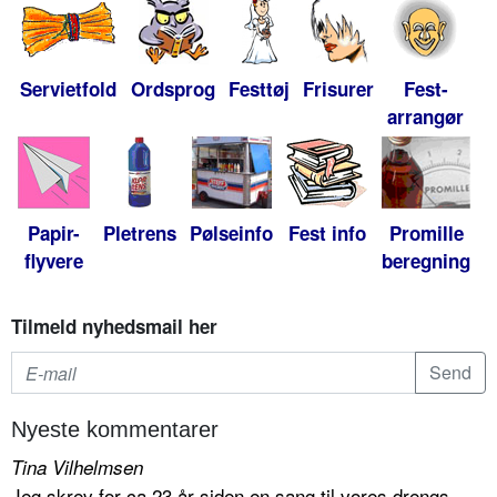
Servietfold
Ordsprog
Festtøj
Frisurer
Fest-
arrangør
Papir-
Pletrens
Pølseinfo
Fest info
Promille
flyvere
beregning
Tilmeld nyhedsmail her
Nyeste kommentarer
Tina Vilhelmsen
Jeg skrev for ca 23 år siden en sang til vores drengs