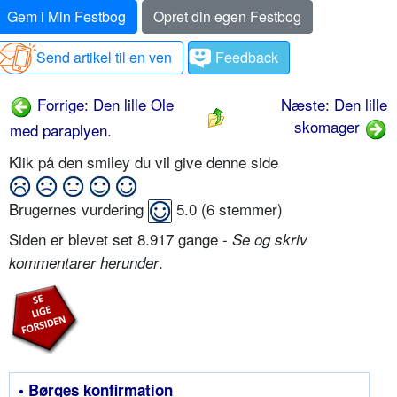
Gem i Min Festbog
Opret din egen Festbog
Send artikel til en ven
Feedback
Forrige: Den lille Ole
Næste: Den lille
skomager
med paraplyen.
Klik på den smiley du vil give denne side
Brugernes vurdering
5.0
(
6
stemmer)
Siden er blevet set 8.917 gange -
Se og skriv
.
kommentarer herunder
• Børges konfirmation