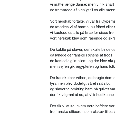
vi måtte længe danse; men vi fik snart 
de fremmede så venligt til os alle monn
Vort herskab fortalte, vi var fra Cypern
da tændtes vi af harme, nu frihed eller 
vi kastede os alle på knæ for disse tre,
vort herskab blev som rasende og skre
De kaldte på slaver, der skulle binde os
da lynede de franske i øjnene af trods,
de kasted sig imellem, og der blev skri
men sejren gik ægypteren og hans folk
De franske bar våben, de brugte dem s
tyrannen blev dødeligt såret i sit slot,
og slaverne omkring ham på gulvet såre
der fik vi grant at se, at vi frihed kunne 
Der fik vi at se, hvem vore befriere var
tre franske officerer, som elskov til os 