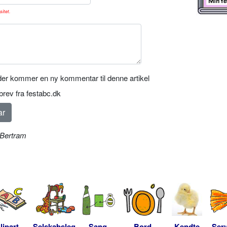
sitet.
er kommer en ny kommentar til denne artikel
rev fra festabc.dk
 Bertram
lipart
Selskabsleg
Sang-
Bord-
Kendte
Serv