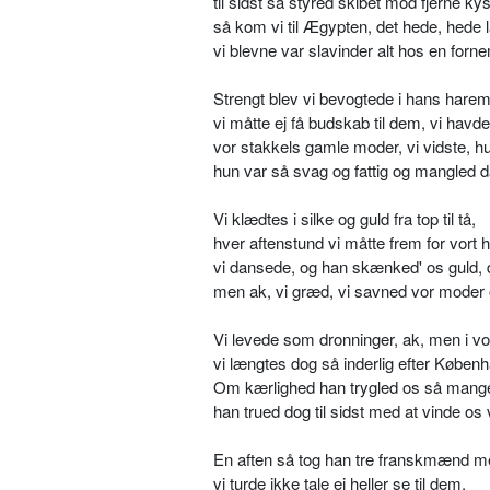
til sidst så styred skibet mod fjerne kys
så kom vi til Ægypten, det hede, hede 
vi blevne var slavinder alt hos en for
Strengt blev vi bevogtede i hans harem
vi måtte ej få budskab til dem, vi havd
vor stakkels gamle moder, vi vidste, h
hun var så svag og fattig og mangled da
Vi klædtes i silke og guld fra top til tå,
hver aftenstund vi måtte frem for vort 
vi dansede, og han skænked' os guld, 
men ak, vi græd, vi savned vor moder o
Vi levede som dronninger, ak, men i vo
vi længtes dog så inderlig efter Køben
Om kærlighed han trygled os så mang
han trued dog til sidst med at vinde os
En aften så tog han tre franskmænd m
vi turde ikke tale ej heller se til dem,