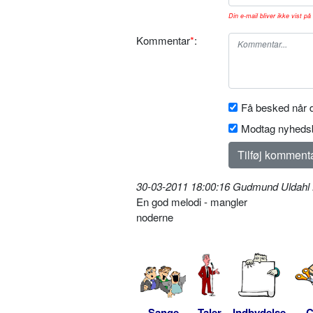
Din e-mail bliver ikke vist på 
Kommentar
*
:
Få besked når d
Modtag nyhedsb
30-03-2011 18:00:16 Gudmund Uldahl
En god melodi - mangler
noderne
Sange
Taler
Indbydelse
C