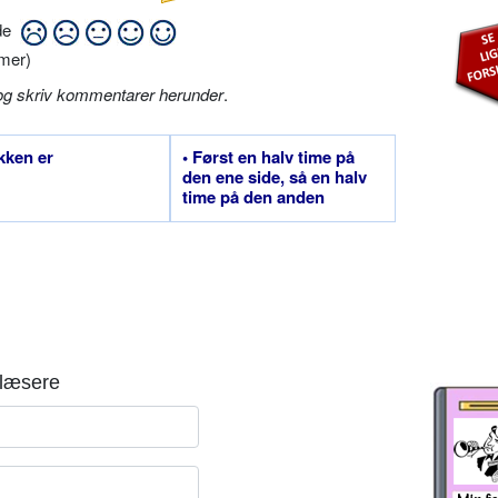
ide
mer)
og skriv kommentarer herunder
.
kken er
• Først en halv time på
den ene side, så en halv
time på den anden
læsere