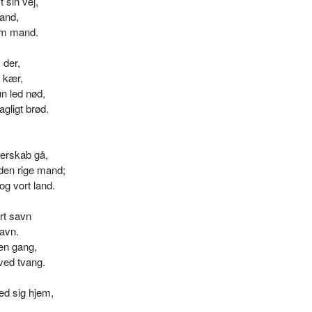
t sin vej,
land,
nem mand.
 der,
e kær,
un led nød,
gligt brød.
herskab gå,
den rige mand;
g vort land.
rt savn
havn.
en gang,
 ved tvang.
ed sig hjem,