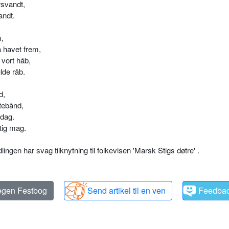
rsvandt,
andt.
m,
 havet frem,
 vort håb,
lde råb.
d,
tebånd,
 dag.
tig mag.
ngen har svag tilknytning til folkevisen 'Marsk Stigs døtre' .
 egen Festbog
Send artikel til en ven
Feedba