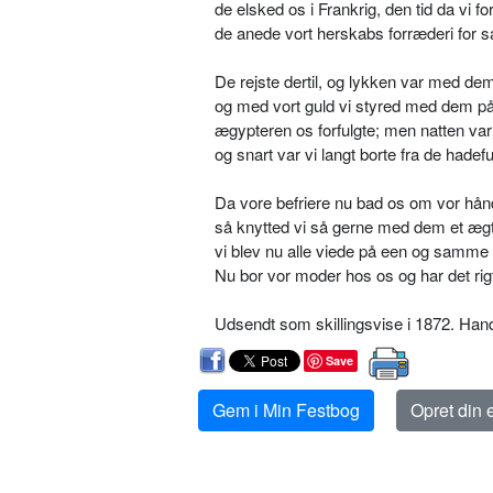
de elsked os i Frankrig, den tid da vi fo
de anede vort herskabs forræderi for s
De rejste dertil, og lykken var med de
og med vort guld vi styred med dem på
ægypteren os forfulgte; men natten var
og snart var vi langt borte fra de hadefu
Da vore befriere nu bad os om vor hån
så knytted vi så gerne med dem et æg
vi blev nu alle viede på een og samme
Nu bor vor moder hos os og har det rig
Udsendt som skillingsvise i 1872. Handli
Save
Gem i Min Festbog
Opret din