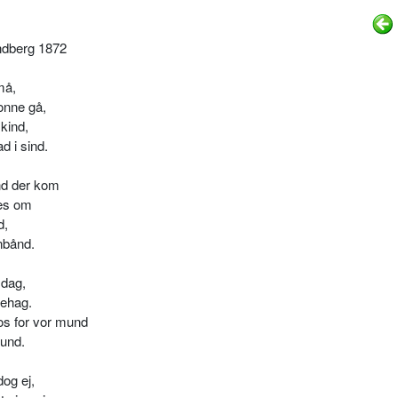
andberg 1872
må,
onne gå,
kind,
d i sind.
nd der kom
nes om
d,
enbånd.
 dag,
behag.
os for vor mund
rund.
og ej,