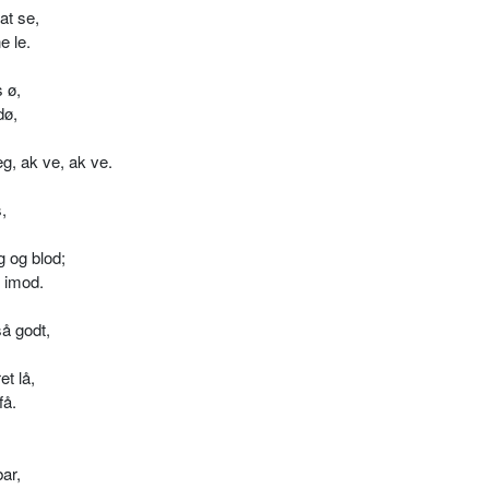
at se,
e le.
s ø,
dø,
g, ak ve, ak ve.
,
g og blod;
 imod.
å godt,
t lå,
få.
,
bar,