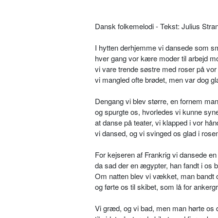
Dansk folkemelodi - Tekst: Julius Str
I hytten derhjemme vi dansede som s
hver gang vor kære moder til arbejd m
vi vare trende søstre med roser på vor 
vi mangled ofte brødet, men var dog gla
Dengang vi blev større, en fornem ma
og spurgte os, hvorledes vi kunne sy
at danse på teater, vi klapped i vor hån
vi dansed, og vi svinged os glad i ros
For kejseren af Frankrig vi dansede en
da sad der en ægypter, han fandt i os 
Om natten blev vi vækket, man bandt 
og førte os til skibet, som lå for ankerg
Vi græd, og vi bad, men man hørte os d