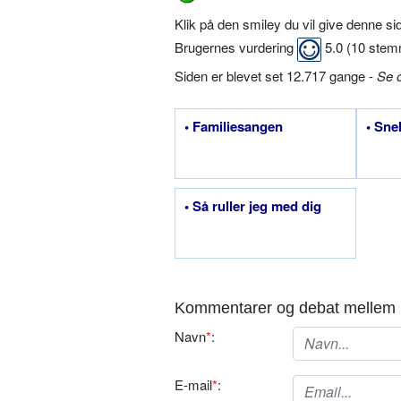
Klik på den smiley du vil give denne s
Brugernes vurdering
5.0
(
10
stem
Siden er blevet set 12.717 gange -
Se 
• Familiesangen
• Sne
• Så ruller jeg med dig
Kommentarer og debat mellem 
Navn
*
:
E-mail
*
: