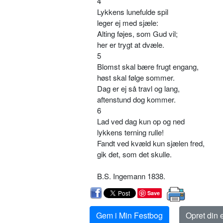
4
Lykkens lunefulde spil
leger ej med sjæle:
Alting føjes, som Gud vil;
her er trygt at dvæle.
5
Blomst skal bære frugt engang,
høst skal følge sommer.
Dag er ej så travl og lang,
aftenstund dog kommer.
6
Lad ved dag kun op og ned
lykkens terning rulle!
Fandt ved kvæld kun sjælen fred,
gik det, som det skulle.
B.S. Ingemann 1838.
Save
Gem i Min Festbog
Opret din