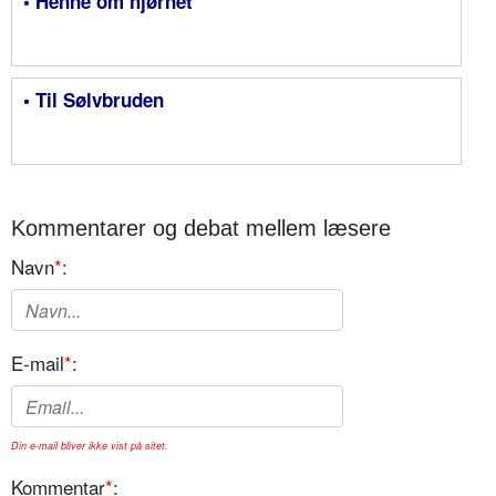
• Henne om hjørnet
• Til Sølvbruden
Kommentarer og debat mellem læsere
Navn
*
:
E-mail
*
:
Din e-mail bliver ikke vist på sitet.
Kommentar
*
: