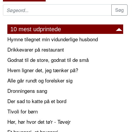
10 mest udprintede
Hymne tilegnet min vidunderlige husbond
Drikkevarer på restaurant
Godnat til de store, godnat til de små
Hvem ligner det, jeg tænker på?
Alle går rundt og forelsker sig
Dronningens sang
Der sad to katte på et bord
Tivoli for børn
Hør, hør hvor det tø'r - Tøvejr
Et bryggeri, et bryggeri