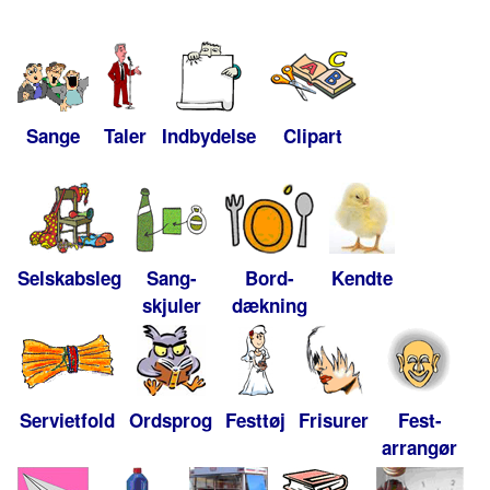
Sange
Taler
Indbydelse
Clipart
Selskabsleg
Sang-
Bord-
Kendte
skjuler
dækning
Servietfold
Ordsprog
Festtøj
Frisurer
Fest-
arrangør