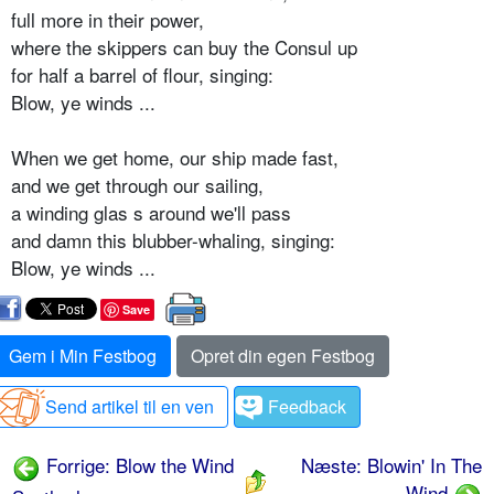
full more in their power,
where the skippers can buy the Consul up
for half a barrel of flour, singing:
Blow, ye winds ...
When we get home, our ship made fast,
and we get through our sailing,
a winding glas s around we'll pass
and damn this blubber-whaling, singing:
Blow, ye winds ...
Save
Gem i Min Festbog
Opret din egen Festbog
Send artikel til en ven
Feedback
Forrige: Blow the Wind
Næste: Blowin' In The
Wind