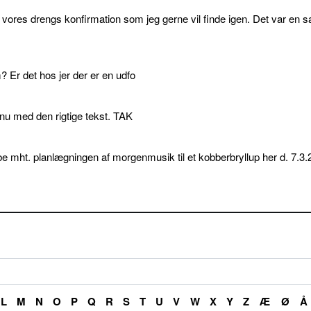
l vores drengs konfirmation som jeg gerne vil finde igen. Det var en s
 Er det hos jer der er en udfo
p nu med den rigtige tekst. TAK
e mht. planlægningen af morgenmusik til et kobberbryllup her d. 7.3.
L
M
N
O
P
Q
R
S
T
U
V
W
X
Y
Z
Æ
Ø
Å