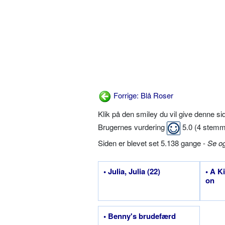
Forrige: Blå Roser
Klik på den smiley du vil give denne s
Brugernes vurdering
5.0
(
4
stemm
Siden er blevet set 5.138 gange -
Se o
• Julia, Julia (22)
• A K
on
• Benny's brudefærd