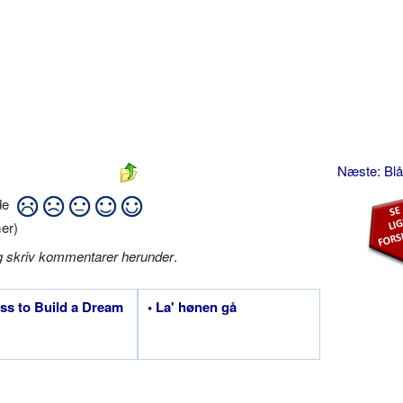
Næste: Blå
ide
er)
g skriv kommentarer herunder
.
iss to Build a Dream
• La' hønen gå