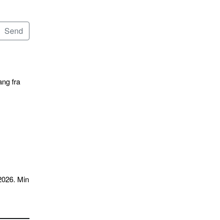
ang fra
2026. Min