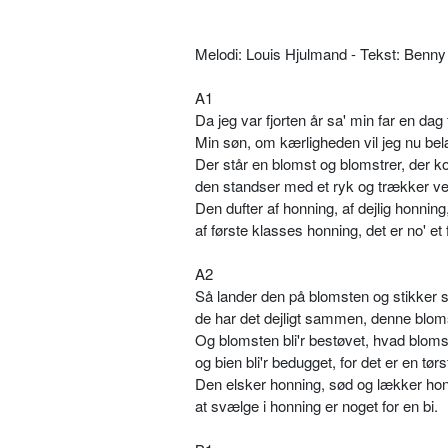
Melodi: Louis Hjulmand - Tekst: Benn
A1
Da jeg var fjorten år sa' min far en dag t
Min søn, om kærligheden vil jeg nu bel
Der står en blomst og blomstrer, der ko
den standser med et ryk og trækker vejr
Den dufter af honning, af dejlig honning
af første klasses honning, det er no' et f
A2
Så lander den på blomsten og stikker s
de har det dejligt sammen, denne blom
Og blomsten bli'r bestøvet, hvad blomst
og bien bli'r bedugget, for det er en tørst
Den elsker honning, sød og lækker hon
at svælge i honning er noget for en bi.