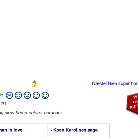
Næste: Bien suger ho
ide
er)
og skriv kommentarer herunder
.
an in love
• Koen Karolines saga