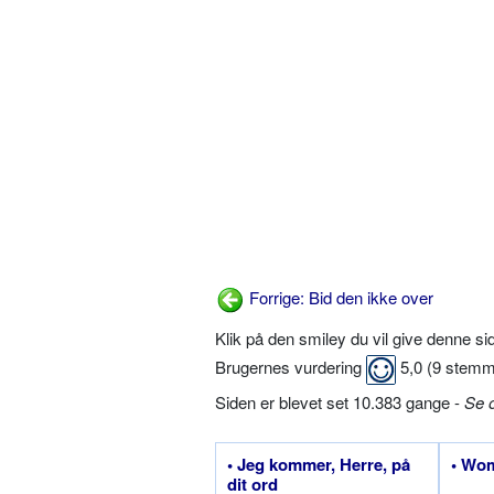
Forrige: Bid den ikke over
Klik på den smiley du vil give denne s
Brugernes vurdering
5,0
(
9
stemm
Siden er blevet set 10.383 gange -
Se 
• Jeg kommer, Herre, på
• Wom
dit ord