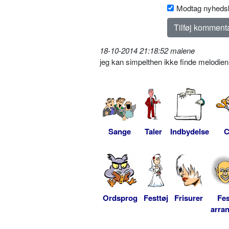
Modtag nyhedsb
18-10-2014 21:18:52 malene
jeg kan simpelthen ikke finde melodi
Sange
Taler
Indbydelse
C
Ordsprog
Festtøj
Frisurer
Fes
arra