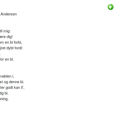
y Andersen
il mig:
ære dig!
m en bi forbi,
et dybt fordi:
,
or en bi.
nablen i,
st og denne bi.
er godt kan li',
ig bi.
ning,