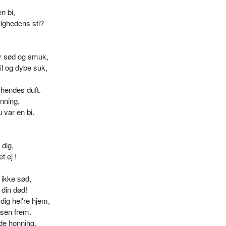
n bi,
lighedens sti?
er sød og smuk,
l og dybe suk,
 hendes duft.
onning,
u var en bi.
 dig,
t ej !
 ikke sød,
 din død!
dig hel're hjem,
åsen frem.
de honning,