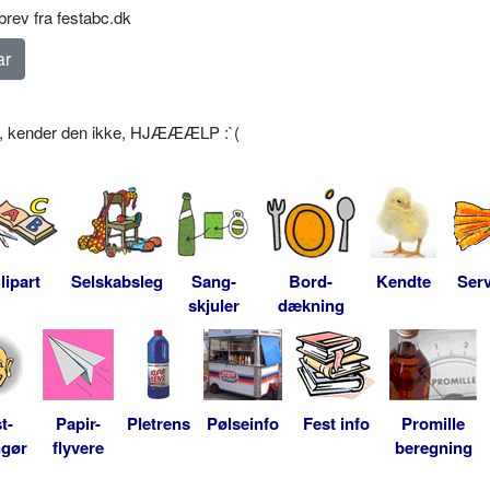
rev fra festabc.dk
en, kender den ikke, HJÆÆÆLP :`(
lipart
Selskabsleg
Sang-
Bord-
Kendte
Serv
skjuler
dækning
t-
Papir-
Pletrens
Pølseinfo
Fest info
Promille
ngør
flyvere
beregning