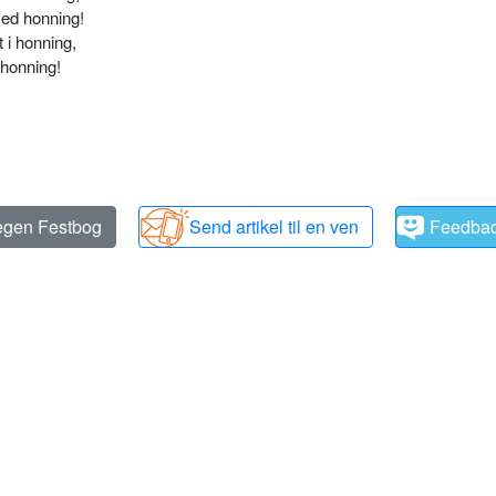
med honning!
 i honning,
 honning!
 egen Festbog
Send artikel til en ven
Feedba