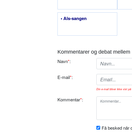
• Als-sangen
Kommentarer og debat mellem 
Navn
*
:
E-mail
*
:
Din e-mail bliver ikke vist på 
Kommentar
*
:
Få besked når d