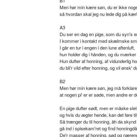
B1
Men hør min kære søn, du er ikke noge
så hvordan skal jeg nu lede dig på kær
A3
Du ser en dag en pige, som du syn's 
I kommer i kontakt med skælmske smi
I går en tur i engen i den lune aftenluft,
hun holder dig i hånden, og du mærker
Hun dufter af honning, af vidunderlig h
du bli'r vild efter honning, og vil ønsk' d
B2
Men hør min kære søn, jeg må forklare
at nogen pi' er er søde, men andre er de
En pige dufter sødt, men er måske slet
og hvis du ægter hende, kan det føre til
Så trænger du til honning, åh da skynd 
gå ind i spisekam'ret og find honningd
De'r masser af honning, sød og næren