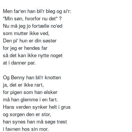
Men far'en han bli'r bleg og si'r:
"Min søn, hvorfor nu det" ?
Nu må jeg jo fortælle no'ed
som mutter ikke ved,
Den pi' hun er din søster
for jeg er hendes far
så det kan ikke nytte noget
at i danner par.
Og Benny han bli'r knotten
ja, det er ikke rart,
for pigen som han elsker
må han glemme i en fart.
Hans verden synker helt i grus
og sorgen den er stor,
han synes han må søge trøst
i favnen hos sin mor.