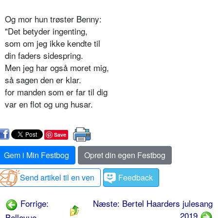
Og mor hun trøster Benny:
"Det betyder ingenting,
som om jeg ikke kendte til
din faders sidespring.
Men jeg har også moret mig,
så sagen den er klar.
for manden som er far til dig
var en flot og ung husar.
Save
Gem i Min Festbog
Opret din egen Festbog
Send artikel til en ven
Feedback
Forrige:
Næste: Bertel Haarders julesang
2019
Bellevue