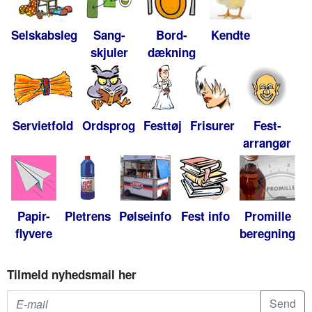
Selskabsleg
Sang-
Bord-
Kendte
skjuler
dækning
Servietfold
Ordsprog
Festtøj
Frisurer
Fest-
arrangør
Papir-
Pletrens
Pølseinfo
Fest info
Promille
flyvere
beregning
Tilmeld nyhedsmail her