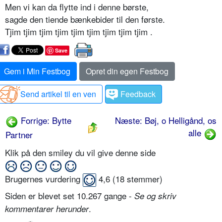
Men vi kan da flytte ind i denne børste,
sagde den tiende bænkebider til den første.
Tjim tjim tjim tjim tjim tjim tjim tjim tjim .
Save
Gem i Min Festbog
Opret din egen Festbog
Send artikel til en ven
Feedback
Forrige: Bytte
Næste: Bøj, o Helligånd, os
alle
Partner
Klik på den smiley du vil give denne side
Brugernes vurdering
4,6
(
18
stemmer)
Siden er blevet set 10.267 gange -
Se og skriv
.
kommentarer herunder