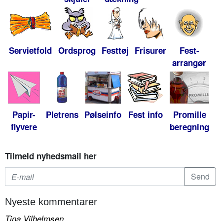
Servietfold
Ordsprog
Festtøj
Frisurer
Fest-
arrangør
Papir-
Pletrens
Pølseinfo
Fest info
Promille
flyvere
beregning
Tilmeld nyhedsmail her
Nyeste kommentarer
Tina Vilhelmsen