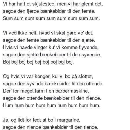
Vi har haft et skjulested, men vi har glemt det,
sagde den fjerde bænkebider til den femte.
Sum sum sum sum sum sum sum sum sum.
Vi ved ikke helt, hvad vi skal gøre ve' det,
sagde den femte bænkebider til den sjette.
Hvis vi havde vinger ku' vi komme flyvende,
sagde den sjette bænkebider til den syvende.
Boj boj boj boj boj boj boj boj boj.
Og hvis vi var konger, ku' vi bo på slottet,
sagde den syv'nde bænkebider til den ottende.
Der' for meget larm i en barbermaskine,
sagde den ottende bænkebider til den niende.
Hum hum hum hum hum hum hum hum hum.
Ja, og lidt for fedt at bo i margarine,
sagde den niende bænkebider til den tiende.