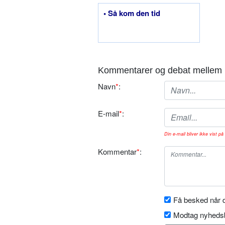
• Så kom den tid
Kommentarer og debat mellem 
Navn
*
:
E-mail
*
:
Din e-mail bliver ikke vist på 
Kommentar
*
:
Få besked når d
Modtag nyhedsb