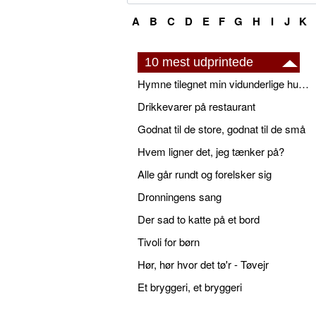
A
B
C
D
E
F
G
H
I
J
K
10 mest udprintede
Hymne tilegnet min vidunderlige husbond
Drikkevarer på restaurant
Godnat til de store, godnat til de små
Hvem ligner det, jeg tænker på?
Alle går rundt og forelsker sig
Dronningens sang
Der sad to katte på et bord
Tivoli for børn
Hør, hør hvor det tø'r - Tøvejr
Et bryggeri, et bryggeri