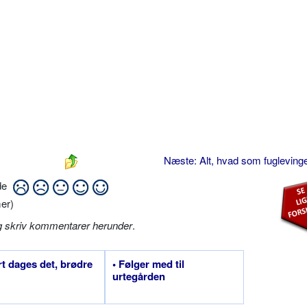
Næste: Alt, hvad som fuglevinge
ide
er)
g skriv kommentarer herunder
.
rt dages det, brødre
• Følger med til
urtegården