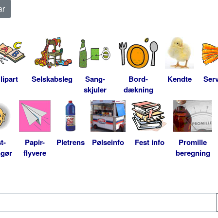
lipart
Selskabsleg
Sang-
Bord-
Kendte
Serv
skjuler
dækning
t-
Papir-
Pletrens
Pølseinfo
Fest info
Promille
ngør
flyvere
beregning