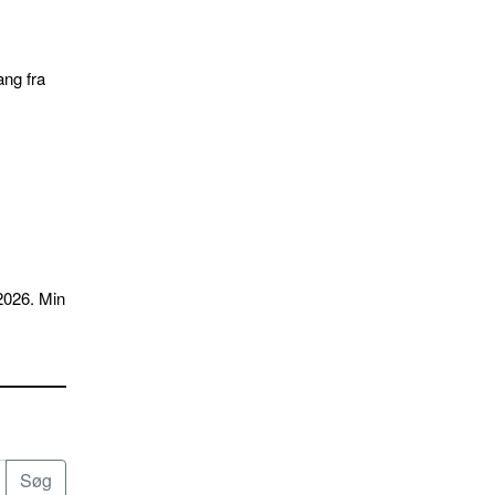
ang fra
2026. Min