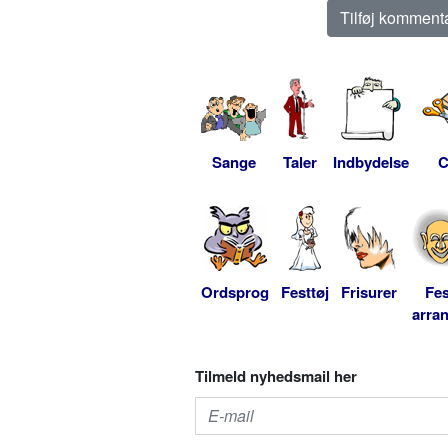
Sange
Taler
Indbydelse
C
Ordsprog
Festtøj
Frisurer
Fes
arra
Tilmeld nyhedsmail her