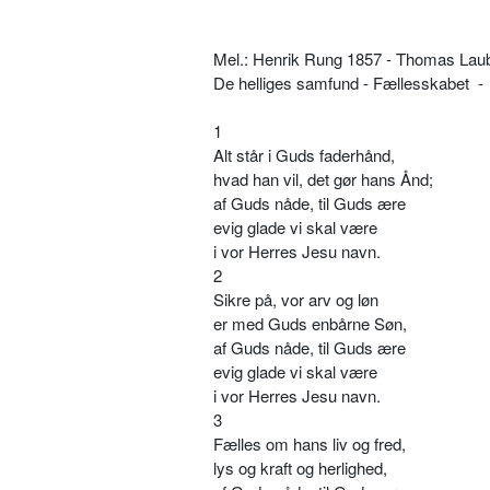
Mel.: Henrik Rung 1857 - Thomas Lau
De helliges samfund - Fællesskabet -
1
Alt står i Guds faderhånd,
hvad han vil, det gør hans Ånd;
af Guds nåde, til Guds ære
evig glade vi skal være
i vor Herres Jesu navn.
2
Sikre på, vor arv og løn
er med Guds enbårne Søn,
af Guds nåde, til Guds ære
evig glade vi skal være
i vor Herres Jesu navn.
3
Fælles om hans liv og fred,
lys og kraft og herlighed,