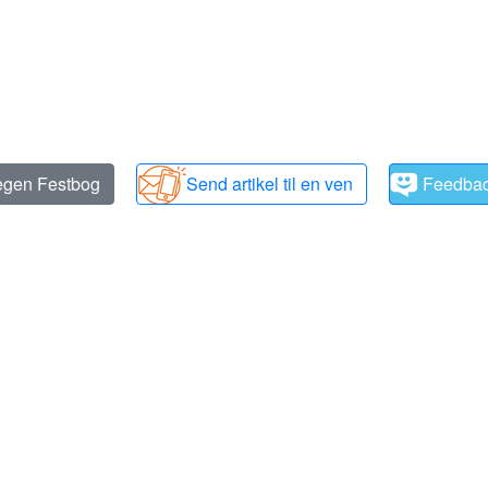
 egen Festbog
Send artikel til en ven
Feedba