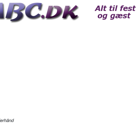
derhånd