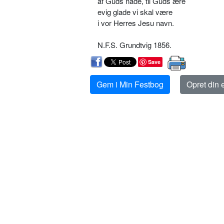
af Guds nåde, til Guds ære
evig glade vi skal være
i vor Herres Jesu navn.
N.F.S. Grundtvig 1856.
Save
Gem i Min Festbog
Opret din