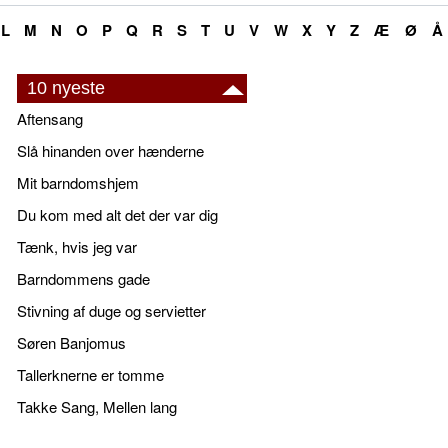
L
M
N
O
P
Q
R
S
T
U
V
W
X
Y
Z
Æ
Ø
Å
10 nyeste
Aftensang
Slå hinanden over hænderne
Mit barndomshjem
Du kom med alt det der var dig
Tænk, hvis jeg var
Barndommens gade
Stivning af duge og servietter
Søren Banjomus
Tallerknerne er tomme
Takke Sang, Mellen lang