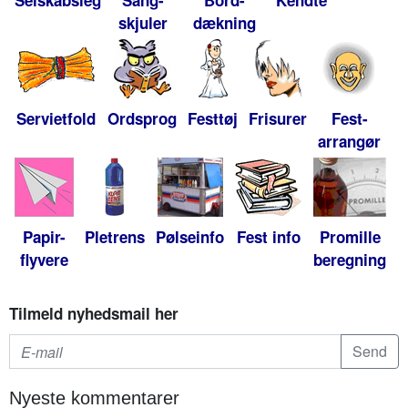
Selskabsleg
Sang-
Bord-
Kendte
skjuler
dækning
Servietfold
Ordsprog
Festtøj
Frisurer
Fest-
arrangør
Papir-
Pletrens
Pølseinfo
Fest info
Promille
flyvere
beregning
Tilmeld nyhedsmail her
Nyeste kommentarer