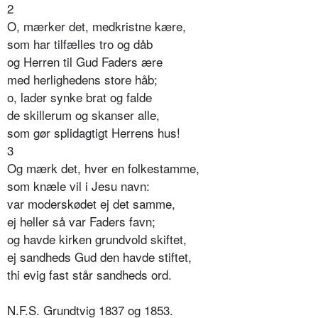
2
O, mærker det, medkristne kære,
som har tilfælles tro og dåb
og Herren til Gud Faders ære
med herlighedens store håb;
o, lader synke brat og falde
de skillerum og skanser alle,
som gør splidagtigt Herrens hus!
3
Og mærk det, hver en folkestamme,
som knæle vil i Jesu navn:
var moderskødet ej det samme,
ej heller så var Faders favn;
og havde kirken grundvold skiftet,
ej sandheds Gud den havde stiftet,
thi evig fast står sandheds ord.
N.F.S. Grundtvig 1837 og 1853.