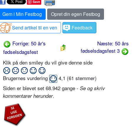
Save
Gem i Min Festbog
Opret din egen Festbog
Send artikel til en ven
Feedback
Forrige: 50 år's
Næste: 50 års
fødselsdagsfest 3
fødselsdagsfest
Klik på den smiley du vil give denne side
Brugernes vurdering
4,1
(
61
stemmer)
Siden er blevet set 68.942 gange -
Se og skriv
.
kommentarer herunder