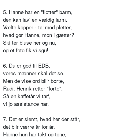
5. Hanne har en "flotter" barm,
den kan lav' en vældig larm.
Vælte kopper - ta' mod pletter,
hvad gør Hanne, mon i gætter?
Skifter bluse her og nu,
og et foto fik vi sgu!
6. Du er god til EDB,
vores mænner skal det se.
Men de vise ord bli'r borte,
Rudi, Henrik retter "forte".
Så en kaffetår vi tar',
vi jo assistance har.
7. Det er slemt, hvad her der står,
det blir værre år for år.
Hanne hun har takt og tone,