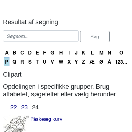
Resultat af søgning
A
B
C
D
E
F
G
H
I
J
K
L
M
N
O
P
Q
R
S
T
U
V
W
X
Y
Z
Æ
Ø
Å
123...
Clipart
Opdelingen i specifikke grupper. Brug
alfabetet, søgefeltet eller vælg herunder
22
23
24
...
Påskeæg kurv