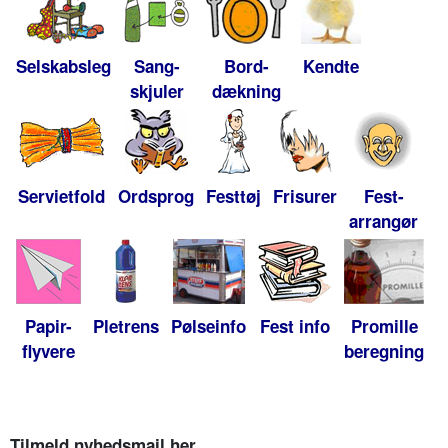
Selskabsleg
Sang-
Bord-
Kendte
skjuler
dækning
Servietfold
Ordsprog
Festtøj
Frisurer
Fest-
arrangør
Papir-
Pletrens
Pølseinfo
Fest info
Promille
flyvere
beregning
Tilmeld nyhedsmail her