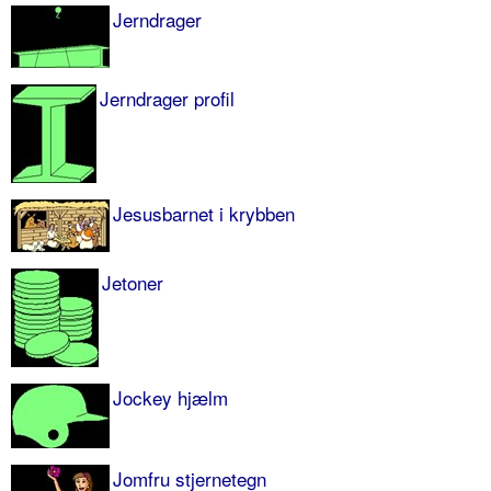
Jerndrager
Jerndrager profil
Jesusbarnet i krybben
Jetoner
Jockey hjælm
Jomfru stjernetegn