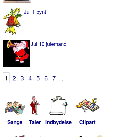
Jul 1 pynt
Jul 10 julemand
1
2
3
4
5
6
7
...
Sange
Taler
Indbydelse
Clipart