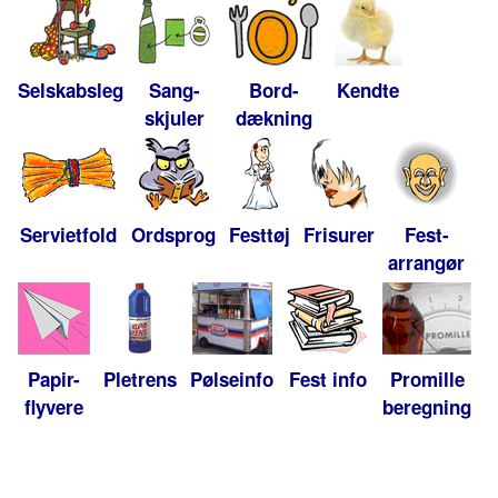
Selskabsleg
Sang-
Bord-
Kendte
skjuler
dækning
Servietfold
Ordsprog
Festtøj
Frisurer
Fest-
arrangør
Papir-
Pletrens
Pølseinfo
Fest info
Promille
flyvere
beregning