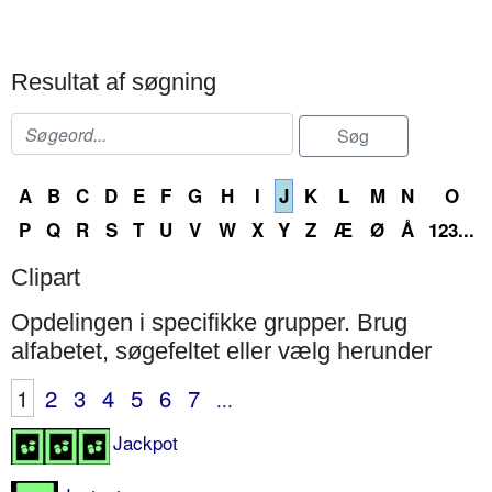
Resultat af søgning
A
B
C
D
E
F
G
H
I
J
K
L
M
N
O
P
Q
R
S
T
U
V
W
X
Y
Z
Æ
Ø
Å
123...
Clipart
Opdelingen i specifikke grupper. Brug
alfabetet, søgefeltet eller vælg herunder
1
2
3
4
5
6
7
...
Jackpot