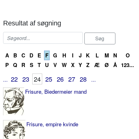
Resultat af søgning
A
B
C
D
E
F
G
H
I
J
K
L
M
N
O
P
Q
R
S
T
U
V
W
X
Y
Z
Æ
Ø
Å
123...
22
23
24
25
26
27
28
...
...
Frisure, Biedermeier mand
Frisure, empire kvinde