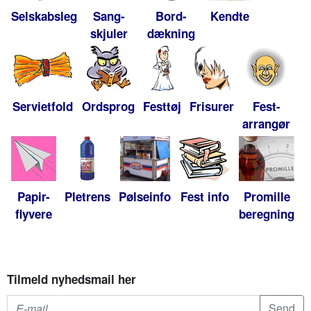
Selskabsleg
Sang-
Bord-
Kendte
skjuler
dækning
Servietfold
Ordsprog
Festtøj
Frisurer
Fest-
arrangør
Papir-
Pletrens
Pølseinfo
Fest info
Promille
flyvere
beregning
Tilmeld nyhedsmail her