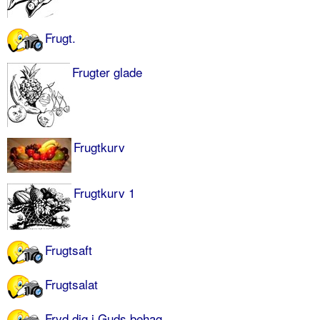
Frugt.
Frugter glade
Frugtkurv
Frugtkurv 1
Frugtsaft
Frugtsalat
Fryd dig i Guds behag