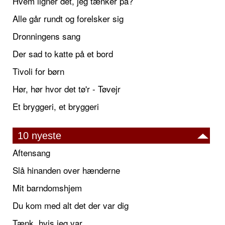
Hvem ligner det, jeg tænker på?
Alle går rundt og forelsker sig
Dronningens sang
Der sad to katte på et bord
Tivoli for børn
Hør, hør hvor det tø'r - Tøvejr
Et bryggeri, et bryggeri
10 nyeste
Aftensang
Slå hinanden over hænderne
Mit barndomshjem
Du kom med alt det der var dig
Tænk, hvis jeg var