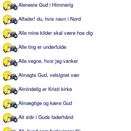
Aleneste Gud i Himmerig
Alfader! du, hvis navn i Nord
Alle mine kilder skal være hos dig
Alle ting er underfulde
Alle vegne, hvor jeg vanker
Almagts Gud, velsignet vær
Almindelig er Kristi kirke
Almægtige og kære Gud
Alt står i Guds faderhånd
Alt, hvad som fuglevinger fik