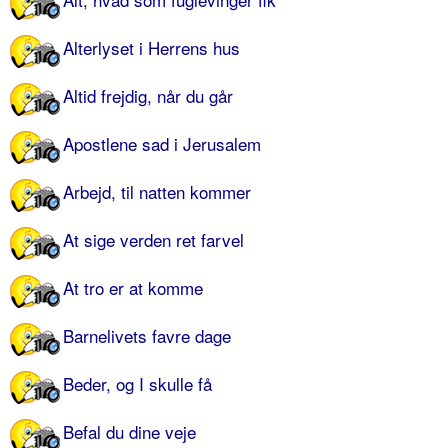
Alterlyset i Herrens hus
Altid frejdig, når du går
Apostlene sad i Jerusalem
Arbejd, til natten kommer
At sige verden ret farvel
At tro er at komme
Barnelivets favre dage
Beder, og I skulle få
Befal du dine veje