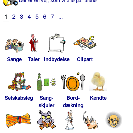
1
2
3
4
5
6
7
...
Sange
Taler
Indbydelse
Clipart
Selskabsleg
Sang-
Bord-
Kendte
skjuler
dækning