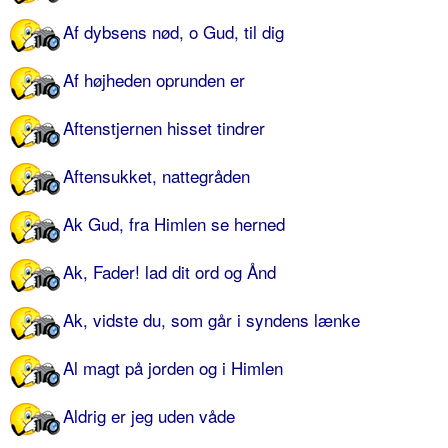
Af dybsens nød, o Gud, til dig
Af højheden oprunden er
Aftenstjernen hisset tindrer
Aftensukket, nattegråden
Ak Gud, fra Himlen se herned
Ak, Fader! lad dit ord og Ånd
Ak, vidste du, som går i syndens lænke
Al magt på jorden og i Himlen
Aldrig er jeg uden våde