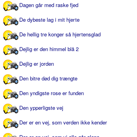
Dagen går med raske fjed
De dybeste lag i mit hjerte
De hellig tre konger så hjertensglad
Dejlig er den himmel blå 2
Dejlig er jorden
Den bitre død dig trængte
Den yndigste rose er funden
Den ypperligste vej
Der er en vej, som verden ikke kender
Der er en vej, som vi alle går alene