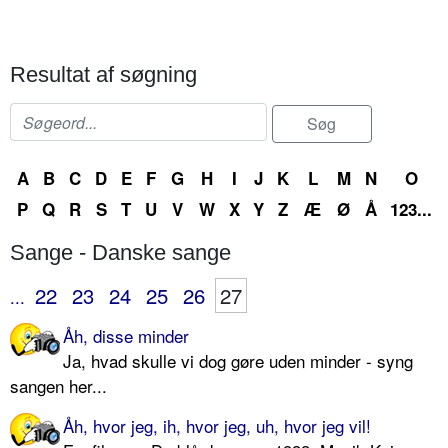
Resultat af søgning
A
B
C
D
E
F
G
H
I
J
K
L
M
N
O
P
Q
R
S
T
U
V
W
X
Y
Z
Æ
Ø
Å
123...
Sange - Danske sange
22
23
24
25
26
27
...
Åh, disse minder
Ja, hvad skulle vi dog gøre uden minder - syng
sangen her...
Åh, hvor jeg, ih, hvor jeg, uh, hvor jeg vil!