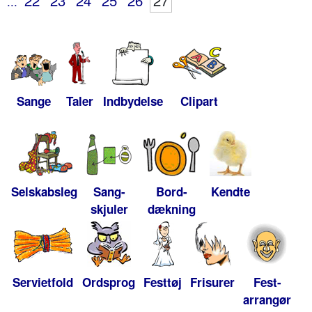
22
23
24
25
26
27
...
Sange
Taler
Indbydelse
Clipart
Selskabsleg
Sang-
Bord-
Kendte
skjuler
dækning
Servietfold
Ordsprog
Festtøj
Frisurer
Fest-
arrangør