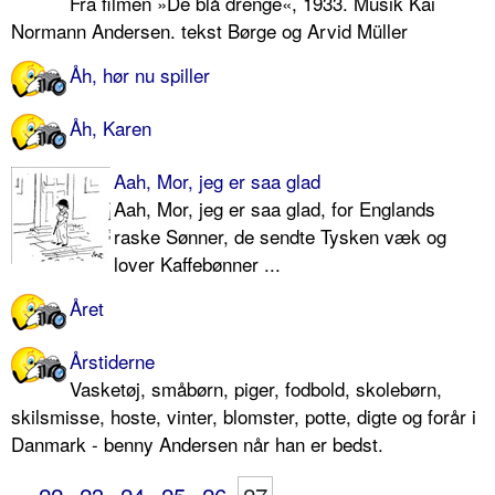
Fra filmen »De blå drenge«, 1933. Musik Kai
Normann Andersen. tekst Børge og Arvid Müller
Åh, hør nu spiller
Åh, Karen
Aah, Mor, jeg er saa glad
Aah, Mor, jeg er saa glad, for Englands
raske Sønner, de sendte Tysken væk og
lover Kaffebønner ...
Året
Årstiderne
Vasketøj, småbørn, piger, fodbold, skolebørn,
skilsmisse, hoste, vinter, blomster, potte, digte og forår i
Danmark - benny Andersen når han er bedst.