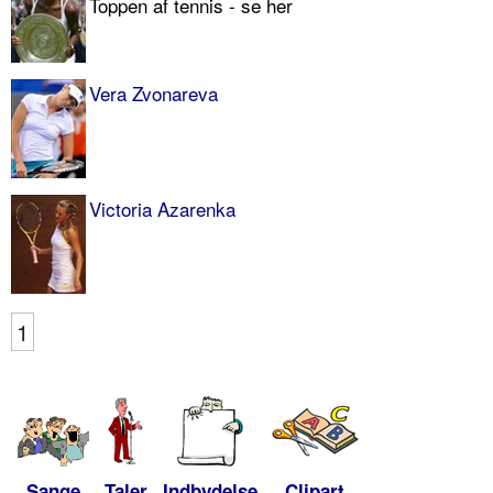
Toppen af tennis - se her
Vera Zvonareva
Victoria Azarenka
1
Sange
Taler
Indbydelse
Clipart