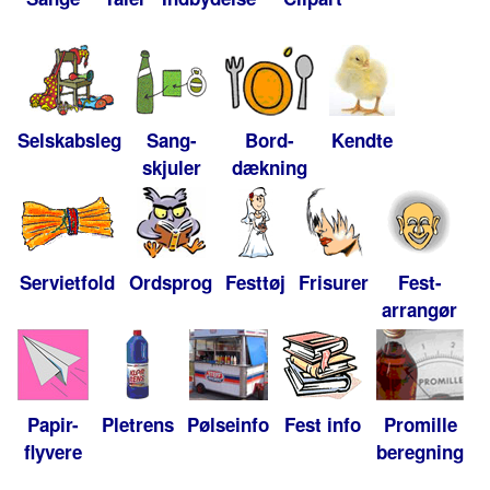
Selskabsleg
Sang-
Bord-
Kendte
skjuler
dækning
Servietfold
Ordsprog
Festtøj
Frisurer
Fest-
arrangør
Papir-
Pletrens
Pølseinfo
Fest info
Promille
flyvere
beregning