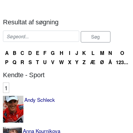
Resultat af søgning
A
B
C
D
E
F
G
H
I
J
K
L
M
N
O
P
Q
R
S
T
U
V
W
X
Y
Z
Æ
Ø
Å
123...
Kendte - Sport
1
Andy Schleck
Anna Kournikova