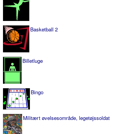
Basketball 2
Billetluge
Bingo
Militært øvelsesområde, legetøjssoldat