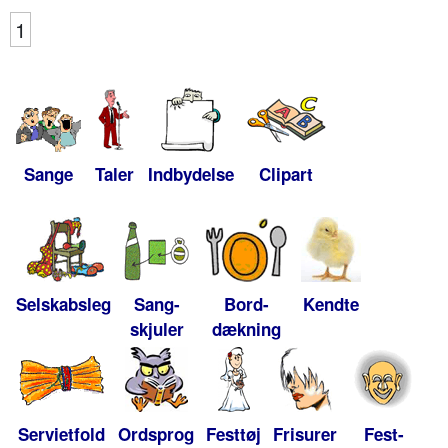
1
Sange
Taler
Indbydelse
Clipart
Selskabsleg
Sang-
Bord-
Kendte
skjuler
dækning
Servietfold
Ordsprog
Festtøj
Frisurer
Fest-