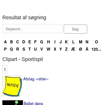
Resultat af søgning
A
B
C
D
E
F
G
H
I
J
K
L
M
N
O
P
Q
R
S
T
U
V
W
X
Y
Z
Æ
Ø
Å
123...
Clipart - Sport/spil
1
Afslag »nitter«
Ballet dans