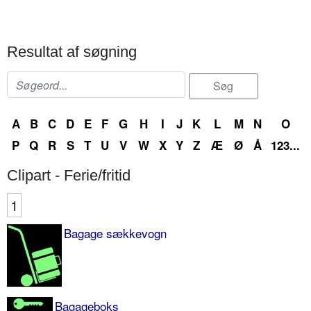
Resultat af søgning
A
B
C
D
E
F
G
H
I
J
K
L
M
N
O
P
Q
R
S
T
U
V
W
X
Y
Z
Æ
Ø
Å
123...
Clipart - Ferie/fritid
1
Bagage sækkevogn
Bagageboks