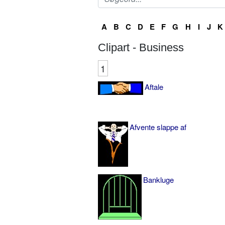
A
B
C
D
E
F
G
H
I
J
K
Clipart - Business
1
Aftale
Afvente slappe af
Bankluge