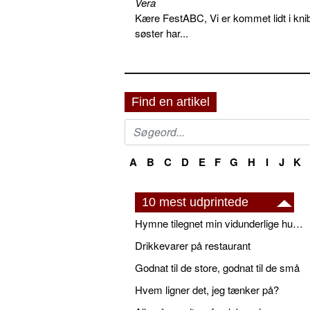
Vera
Kære FestABC, Vi er kommet lidt i knib
søster har...
Find en artikel
A
B
C
D
E
F
G
H
I
J
K
10 mest udprintede
Hymne tilegnet min vidunderlige husbond
Drikkevarer på restaurant
Godnat til de store, godnat til de små
Hvem ligner det, jeg tænker på?