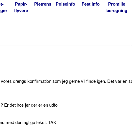
t-
Papir-
Pletrens
Pølseinfo
Fest info
Promille
ngør
flyvere
beregning
l vores drengs konfirmation som jeg gerne vil finde igen. Det var en s
 Er det hos jer der er en udfo
p nu med den rigtige tekst. TAK