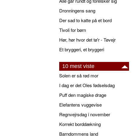
Alle går rundt og forelsker sig
Dronningens sang
Der sad to katte på et bord
Tivoli for børn
Hør, hør hvor det tø'r - Tøvejr
Et bryggeri, et bryggeri
10 mest viste
Solen er så rød mor
I dag er det Oles fødselsdag
Puff den magiske drage
Elefantens vuggevise
Regnvejrsdag i november
Korrekt borddækning
Barndommens land