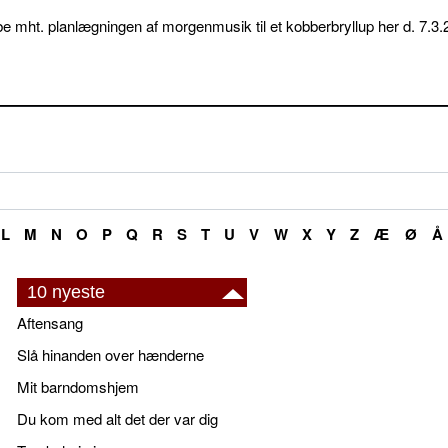
e mht. planlægningen af morgenmusik til et kobberbryllup her d. 7.3.
L
M
N
O
P
Q
R
S
T
U
V
W
X
Y
Z
Æ
Ø
Å
10 nyeste
Aftensang
Slå hinanden over hænderne
Mit barndomshjem
Du kom med alt det der var dig