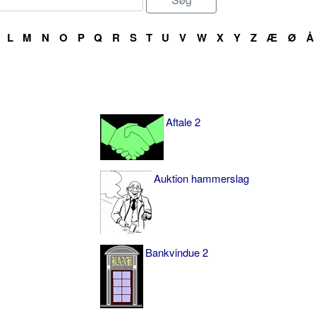
L
M
N
O
P
Q
R
S
T
U
V
W
X
Y
Z
Æ
Ø
Å
Aftale 2
Auktion hammerslag
Bankvindue 2