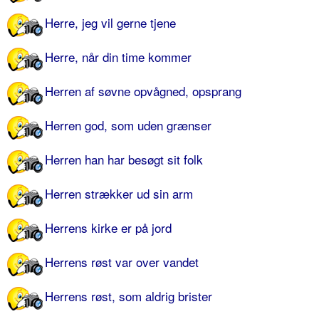
Herre, jeg vil gerne tjene
Herre, når din time kommer
Herren af søvne opvågned, opsprang
Herren god, som uden grænser
Herren han har besøgt sit folk
Herren strækker ud sin arm
Herrens kirke er på jord
Herrens røst var over vandet
Herrens røst, som aldrig brister