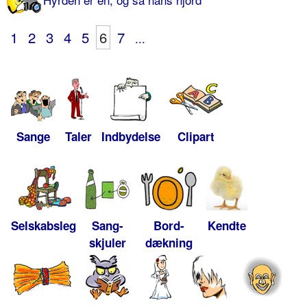
1
2
3
4
5
6
7
...
Sange
Taler
Indbydelse
Clipart
Selskabsleg
Sang-
Bord-
Kendte
skjuler
dækning