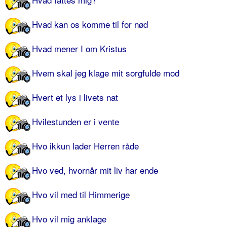
Hvad kan os komme til for nød
Hvad mener I om Kristus
Hvem skal jeg klage mit sorgfulde mod
Hvert et lys i livets nat
Hvilestunden er i vente
Hvo ikkun lader Herren råde
Hvo ved, hvornår mit liv har ende
Hvo vil med til Himmerige
Hvo vil mig anklage