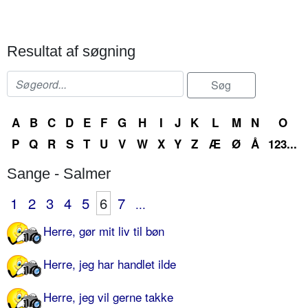
Resultat af søgning
A
B
C
D
E
F
G
H
I
J
K
L
M
N
O
P
Q
R
S
T
U
V
W
X
Y
Z
Æ
Ø
Å
123...
Sange - Salmer
1
2
3
4
5
6
7
...
Herre, gør mit liv til bøn
Herre, jeg har handlet ilde
Herre, jeg vil gerne takke