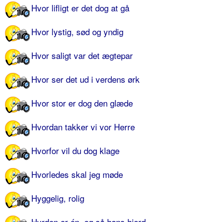
Hvor lifligt er det dog at gå
Hvor lystig, sød og yndig
Hvor saligt var det ægtepar
Hvor ser det ud i verdens ørk
Hvor stor er dog den glæde
Hvordan takker vi vor Herre
Hvorfor vil du dog klage
Hvorledes skal jeg møde
Hyggelig, rolig
Hyrden er én, og så hans hjord