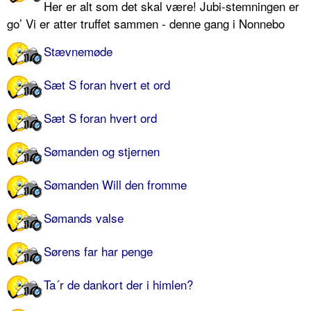
Her er alt som det skal være! Jubi-stemningen er
go’ Vi er atter truffet sammen - denne gang i Nonnebo
Stævnemøde
Sæt S foran hvert et ord
Sæt S foran hvert ord
Sømanden og stjernen
Sømanden Will den fromme
Sømands valse
Sørens far har penge
Ta´r de dankort der i himlen?