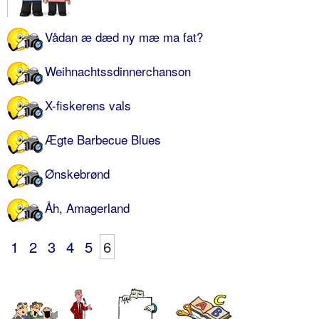
Vådan æ dæd ny mæ ma fat?
Weihnachtssdinnerchanson
X-fiskerens vals
Ægte Barbecue Blues
Ønskebrønd
Åh, Amagerland
1
2
3
4
5
6