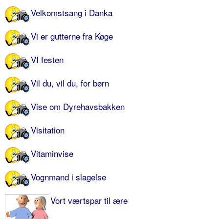
Velkomstsang i Danka
Vi er gutterne fra Køge
VI festen
Vil du, vil du, for børn
Vise om Dyrehavsbakken
Visitation
Vitaminvise
Vognmand i slagelse
Vort værtspar til ære