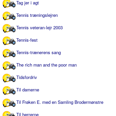
Tag jer i agt
Tennis træningslejren
Tennis veteran-lejr 2003
Tennis-fest
Tennis-trænerens sang
The rich man and the poor man
Tidsfordriv
Til damerne
Til Frøken E. med en Samling Brodermønstre
Til herrerne