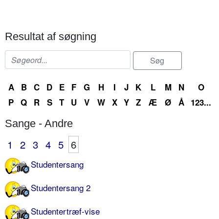
Resultat af søgning
A
B
C
D
E
F
G
H
I
J
K
L
M
N
O
P
Q
R
S
T
U
V
W
X
Y
Z
Æ
Ø
Å
123...
Sange - Andre
1
2
3
4
5
6
Studentersang
Studentersang 2
Studentertræf-vise