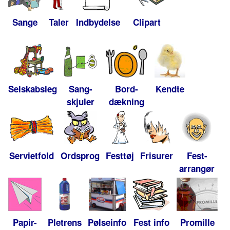
Sange
Taler
Indbydelse
Clipart
Selskabsleg
Sang-
Bord-
Kendte
skjuler
dækning
Servietfold
Ordsprog
Festtøj
Frisurer
Fest-
arrangør
Papir-
Pletrens
Pølseinfo
Fest info
Promille