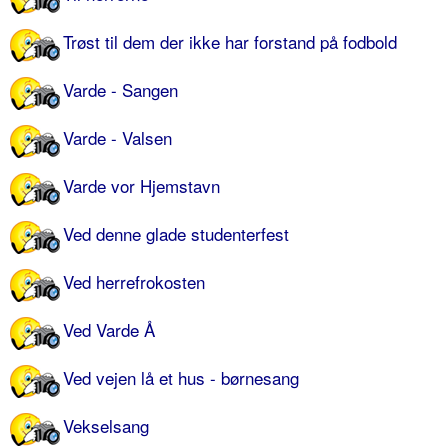
Trøst til dem der ikke har forstand på fodbold
Varde - Sangen
Varde - Valsen
Varde vor Hjemstavn
Ved denne glade studenterfest
Ved herrefrokosten
Ved Varde Å
Ved vejen lå et hus - børnesang
Vekselsang