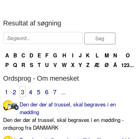
Resultat af søgning
A
B
C
D
E
F
G
H
I
J
K
L
M
N
O
P
Q
R
S
T
U
V
W
X
Y
Z
Æ
Ø
Å
123...
Ordsprog - Om menesket
1
2
3
4
5
6
7
...
Den der dør af trussel, skal begraves i en
mødding
Den der dør af trussel, skal begraves i en mødding -
ordsprog fra DANMARK