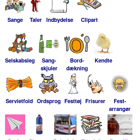
Sange
Taler
Indbydelse
Clipart
Selskabsleg
Sang-
Bord-
Kendte
skjuler
dækning
Servietfold
Ordsprog
Festtøj
Frisurer
Fest-
arrangør