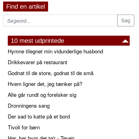
Find en artikel
10 mest udprintede
Hymne tilegnet min vidunderlige husbond
Drikkevarer på restaurant
Godnat til de store, godnat til de små
Hvem ligner det, jeg tænker på?
Alle går rundt og forelsker sig
Dronningens sang
Der sad to katte på et bord
Tivoli for børn
Hør, hør hvor det tø'r - Tøvejr