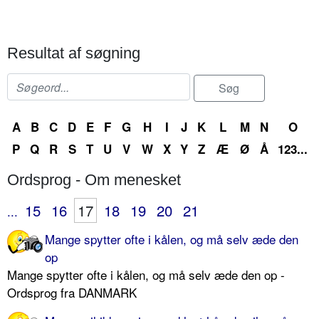
Resultat af søgning
A
B
C
D
E
F
G
H
I
J
K
L
M
N
O
P
Q
R
S
T
U
V
W
X
Y
Z
Æ
Ø
Å
123...
Ordsprog - Om menesket
15
16
17
18
19
20
21
...
Mange spytter ofte i kålen, og må selv æde den
op
Mange spytter ofte i kålen, og må selv æde den op -
Ordsprog fra DANMARK