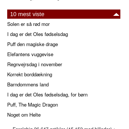
10 mest viste
Solen er så rød mor
I dag er det Oles fødselsdag
Puff den magiske drage
Elefantens vuggevise
Regnvejrsdag i november
Korrekt borddækning
Barndommens land
I dag er det Oles fødselsdag, for børn
Puff, The Magic Dragon
Noget om Helte
Foreløbig 26.647 artikler (15.152 med billeder) •