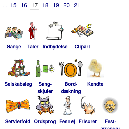
15
16
17
18
19
20
21
...
Sange
Taler
Indbydelse
Clipart
Selskabsleg
Sang-
Bord-
Kendte
skjuler
dækning
Servietfold
Ordsprog
Festtøj
Frisurer
Fest-
arrangør