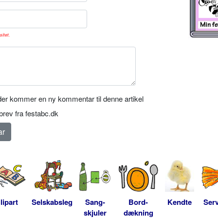
sitet.
er kommer en ny kommentar til denne artikel
rev fra festabc.dk
lipart
Selskabsleg
Sang-
Bord-
Kendte
Serv
skjuler
dækning