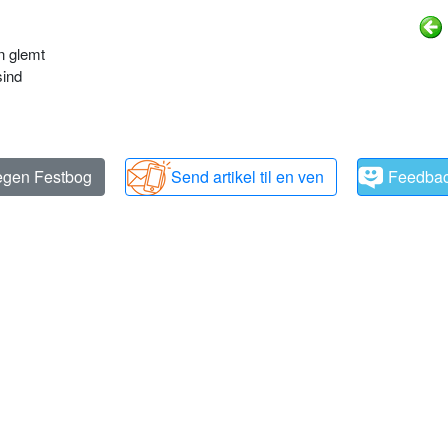
n glemt
sind
 egen Festbog
Send artikel til en ven
Feedba