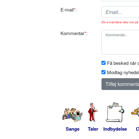
E-mail
*
:
Din e-mail bliver ikke vist på 
Kommentar
*
:
Få besked når d
Modtag nyhedsb
Sange
Taler
Indbydelse
C