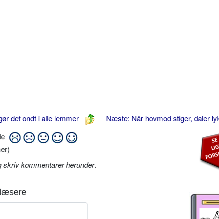
ør det ondt i alle lemmer
Næste: Når hovmod stiger, daler l
ide
er)
g skriv kommentarer herunder
.
læsere