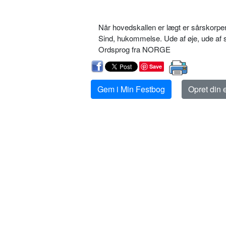
Når hovedskallen er lægt er sårskorpe
Sind, hukommelse. Ude af øje, ude af 
Ordsprog fra NORGE
Save
Gem i Min Festbog
Opret din