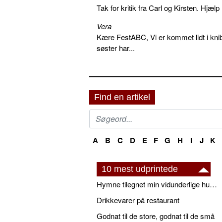
Tak for kritik fra Carl og Kirsten. Hjæl
Vera
Kære FestABC, Vi er kommet lidt i knib
søster har...
Find en artikel
A
B
C
D
E
F
G
H
I
J
K
10 mest udprintede
Hymne tilegnet min vidunderlige husbond
Drikkevarer på restaurant
Godnat til de store, godnat til de små