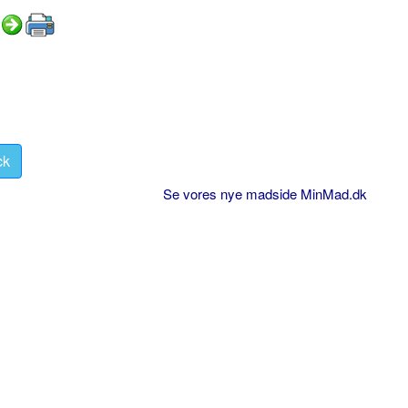
ck
Se vores nye madside MinMad.dk