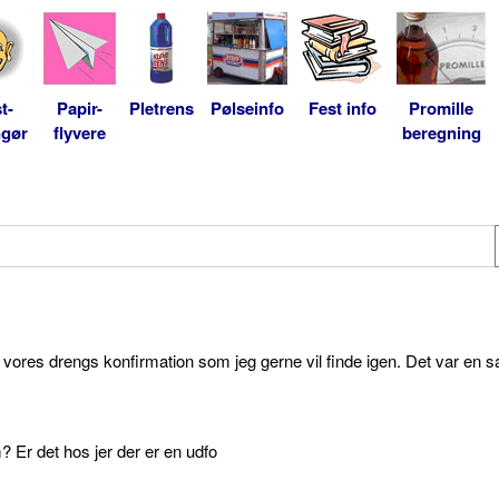
t-
Papir-
Pletrens
Pølseinfo
Fest info
Promille
ngør
flyvere
beregning
l vores drengs konfirmation som jeg gerne vil finde igen. Det var en s
 Er det hos jer der er en udfo