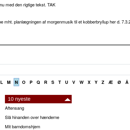
p nu med den rigtige tekst. TAK
e mht. planlægningen af morgenmusik til et kobberbryllup her d. 7.3.
L
M
N
O
P
Q
R
S
T
U
V
W
X
Y
Z
Æ
Ø
Å
10 nyeste
Aftensang
Slå hinanden over hænderne
Mit barndomshjem