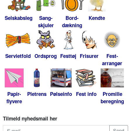
Selskabsleg
Sang-
Bord-
Kendte
skjuler
dækning
Servietfold
Ordsprog
Festtøj
Frisurer
Fest-
arrangør
Papir-
Pletrens
Pølseinfo
Fest info
Promille
flyvere
beregning
Tilmeld nyhedsmail her