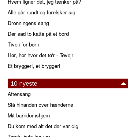
Hvem ligner det, jeg tænker på?
Alle går rundt og forelsker sig
Dronningens sang
Der sad to katte på et bord
Tivoli for børn
Hør, hør hvor det tø'r - Tøvejr
Et bryggeri, et bryggeri
10 nyeste
Aftensang
Slå hinanden over hænderne
Mit barndomshjem
Du kom med alt det der var dig
Tænk, hvis jeg var