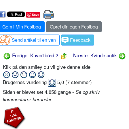
Save
Gem i Min Festbog
Opret din egen Festbog
Send artikel til en ven
Feedback
Forrige: Kuvertbrød 2
Næste: Kvinde antik
Klik på den smiley du vil give denne side
Brugernes vurdering
5,0
(
7
stemmer)
Siden er blevet set 4.858 gange -
Se og skriv
.
kommentarer herunder