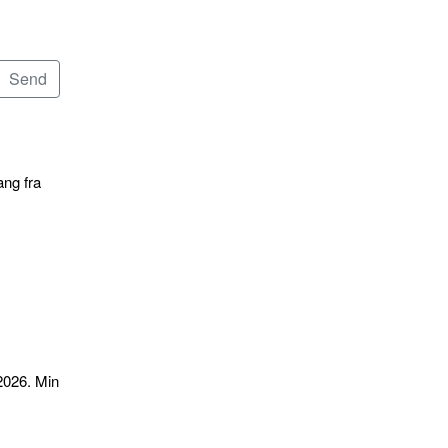
ang fra
2026. Min