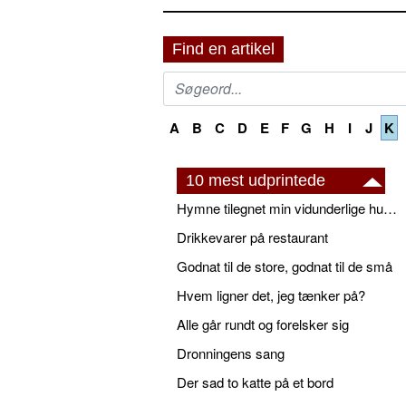
Find en artikel
A
B
C
D
E
F
G
H
I
J
K
10 mest udprintede
Hymne tilegnet min vidunderlige husbond
Drikkevarer på restaurant
Godnat til de store, godnat til de små
Hvem ligner det, jeg tænker på?
Alle går rundt og forelsker sig
Dronningens sang
Der sad to katte på et bord