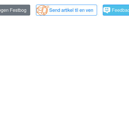
 egen Festbog
Send artikel til en ven
Feedba