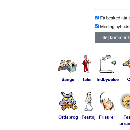
Få besked når d
Modtag nyhedsb
Sange
Taler
Indbydelse
C
Ordsprog
Festtøj
Frisurer
Fes
arra