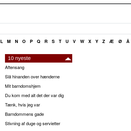
L
M
N
O
P
Q
R
S
T
U
V
W
X
Y
Z
Æ
Ø
Å
10 nyeste
Aftensang
Slå hinanden over hænderne
Mit barndomshjem
Du kom med alt det der var dig
Tænk, hvis jeg var
Barndommens gade
Stivning af duge og servietter