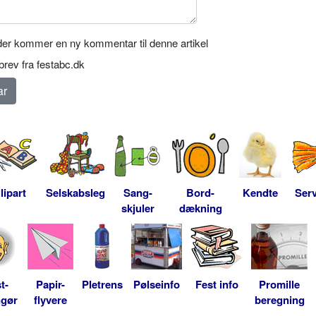
er kommer en ny kommentar til denne artikel
rev fra festabc.dk
lipart
Selskabsleg
Sang-
Bord-
Kendte
Serv
skjuler
dækning
t-
Papir-
Pletrens
Pølseinfo
Fest info
Promille
ngør
flyvere
beregning