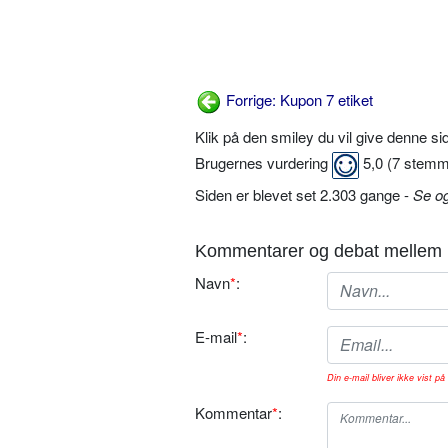
Forrige: Kupon 7 etiket
Klik på den smiley du vil give denne s
Brugernes vurdering
5,0
(
7
stemm
Siden er blevet set 2.303 gange -
Se o
Kommentarer og debat mellem 
Navn
*
:
E-mail
*
:
Din e-mail bliver ikke vist på 
Kommentar
*
: