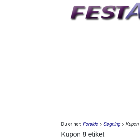
Du er her:
Forside
>
Søgning
> Kupon 8
Kupon 8 etiket