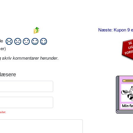
Næste: Kupon 9 e
ide
er)
g skriv kommentarer herunder
.
læsere
sitet.