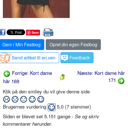
Save
Gem i Min Festbog
Opret din egen Festbog
Send artikel til en ven
Feedback
Forrige: Kort dame
Næste: Kort dame hår
171
hår 169
Klik på den smiley du vil give denne side
Brugernes vurdering
5,0
(
7
stemmer)
Siden er blevet set 5.151 gange -
Se og skriv
.
kommentarer herunder