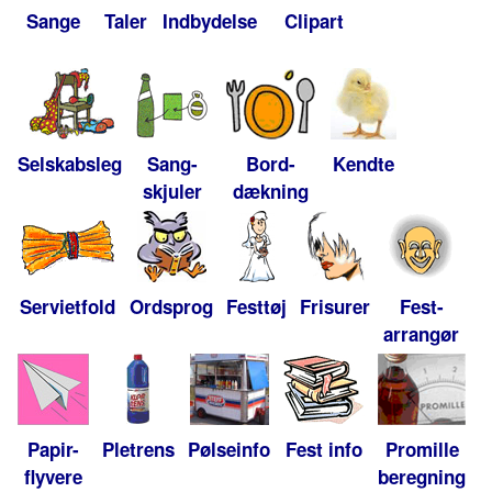
Sange
Taler
Indbydelse
Clipart
Selskabsleg
Sang-
Bord-
Kendte
skjuler
dækning
Servietfold
Ordsprog
Festtøj
Frisurer
Fest-
arrangør
Papir-
Pletrens
Pølseinfo
Fest info
Promille
flyvere
beregning