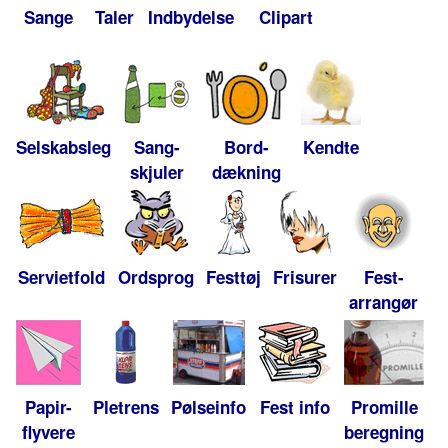
Sange
Taler
Indbydelse
Clipart
Selskabsleg
Sang-
Bord-
Kendte
skjuler
dækning
Servietfold
Ordsprog
Festtøj
Frisurer
Fest-
arrangør
Papir-
Pletrens
Pølseinfo
Fest info
Promille
flyvere
beregning