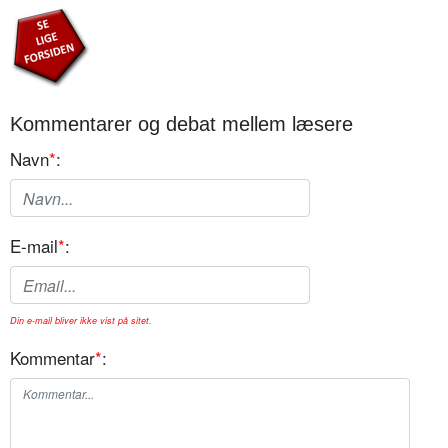
Kommentarer og debat mellem læsere
Navn
*
:
E-mail
*
:
Din e-mail bliver ikke vist på sitet.
Kommentar
*
: