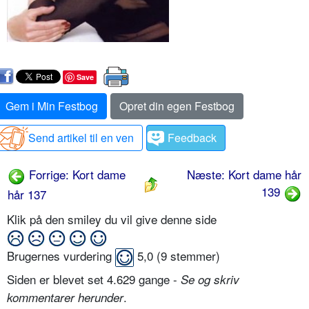
Save
Gem i Min Festbog
Opret din egen Festbog
Send artikel til en ven
Feedback
Forrige: Kort dame
Næste: Kort dame hår
139
hår 137
Klik på den smiley du vil give denne side
Brugernes vurdering
5,0
(
9
stemmer)
Siden er blevet set 4.629 gange -
Se og skriv
.
kommentarer herunder