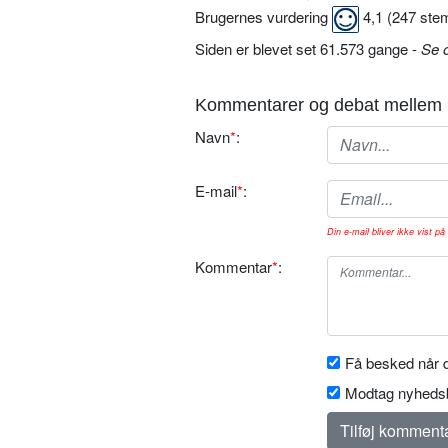
Brugernes vurdering
4,1
(
247
ste
Siden er blevet set 61.573 gange -
Se 
Kommentarer og debat mellem 
Navn
*
:
E-mail
*
:
Din e-mail bliver ikke vist på 
Kommentar
*
:
Få besked når d
Modtag nyhedsb