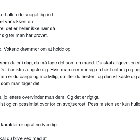
kert allerede sneget dig ind
det var sikkert en
e, det er heller ikke nær så
sig før man har prøvet.
e. Voksne drømmer om at holde op.
kt som du er i dag, du må tage det som en mand. Du skal alligevel en 
t. Det bør ikke ængste dig. Hvis man nærmer sig en hest naturlig og ud
men er du bange og modvillig, smitter du hesten, og den vil kaste dig 
 som man tager det.
 jo lettere overvinder man dem. Og det er rigtigt.
ist og en pessimist over for en svejtserost. Pessimisten ser kun hull
 karakter er også nødvendig.
kal du blive ved med at