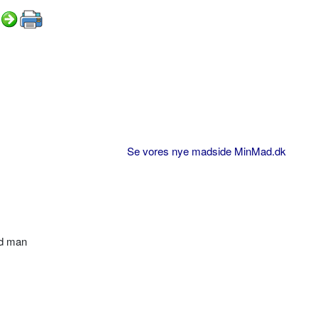
Se vores nye madside MinMad.dk
nd man