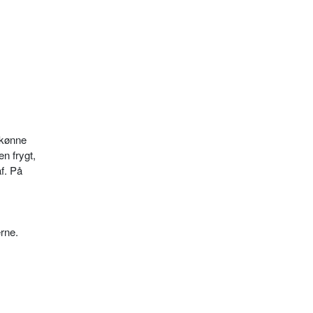
skønne
en frygt,
af. På
erne.