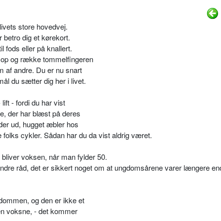
livets store hovedvej.
r betro dig et kørekort.
l fods eller på knallert.
dig op og række tommelfingeren
rem af andre. Du er nu snart
l du sætter dig her i livet.
lift - fordi du har vist
re, der har blæst på deres
ruder ud, hugget æbler hos
folks cykler. Sådan har du da vist aldrig været.
 bliver voksen, når man fylder 50.
 andre råd, det er sikkert noget om at ungdomsårene varer længere e
rndommen, og den er ikke et
 den voksne, - det kommer