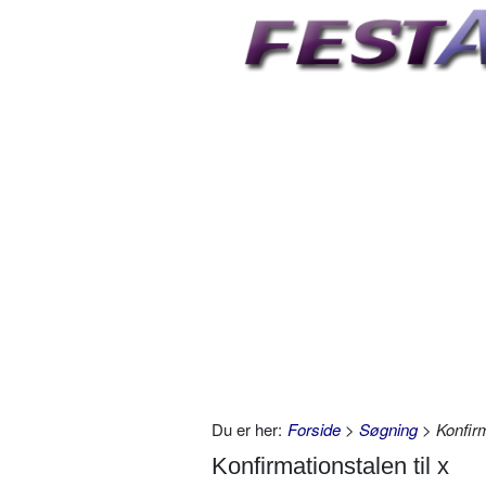
Du er her:
Forside
>
Søgning
> Konfirm
Konfirmationstalen til x