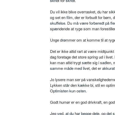
skridt for skridt.
Du vil ikke blive overrasket, du har sik
og set en film, der er forbudt for børn, 
skuffelse. Du må være forberedt på fler
spændende at ryge som man forestiller 
Unge drømmer om at komme til at ryg
Det er ikke altid rart at være midtpun
dag foretage det store spring ud i live
kan man altid trygt sætte sig i sadlen, 
samme måde med livet, det er akkurat
Jo lysere man ser på vanskelighederne,
Lykken står den kække bi, stil en optim
Optimisten kun osten.
Godt humør er en god drivkraft, en god
Jeg ved, at du har begge dele, og det s