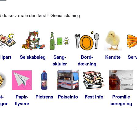
 du selv male den først!" Genial slutning
lipart
Selskabsleg
Sang-
Bord-
Kendte
Serv
skjuler
dækning
t-
Papir-
Pletrens
Pølseinfo
Fest info
Promille
ngør
flyvere
beregning