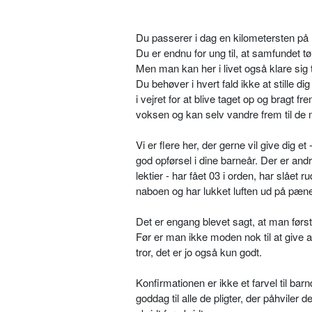
Du passerer i dag en kilometersten på 
Du er endnu for ung til, at samfundet tø
Men man kan her i livet også klare sig ti
Du behøver i hvert fald ikke at stille 
i vejret for at blive taget op og bragt f
voksen og kan selv vandre frem til de må
Vi er flere her, der gerne vil give dig et - 
god opførsel i dine barneår. Der er and
lektier - har fået 03 i orden, har slået 
naboen og har lukket luften ud på pæne 
Det er engang blevet sagt, at man først
Før er man ikke moden nok til at give
tror, det er jo også kun godt.
Konfirmationen er ikke et farvel til ba
goddag til alle de pligter, der påhviler