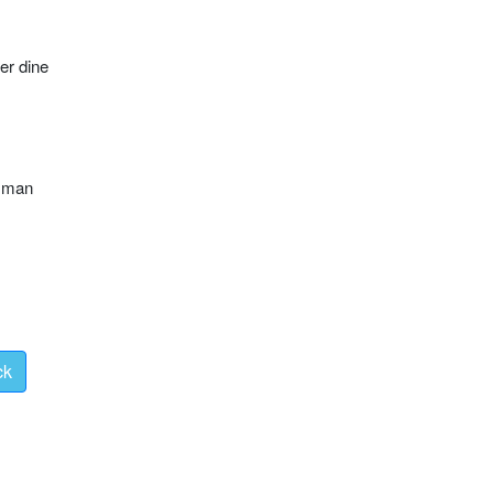
ver dine
r man
ck