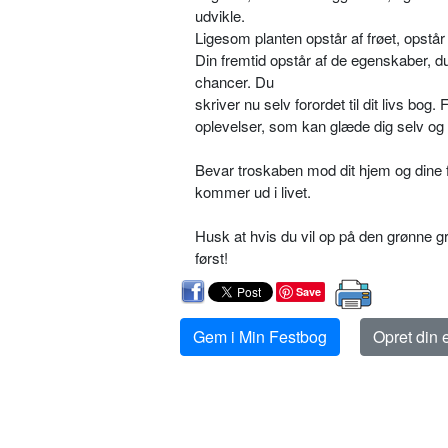
udvikle.
Ligesom planten opstår af frøet, opstår
Din fremtid opstår af de egenskaber, du 
chancer. Du
skriver nu selv forordet til dit livs bog
oplevelser, som kan glæde dig selv og 
Bevar troskaben mod dit hjem og dine f
kommer ud i livet.
Husk at hvis du vil op på den grønne g
først!
Save
Gem i Min Festbog
Opret din