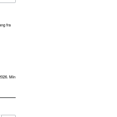
ang fra
2026. Min