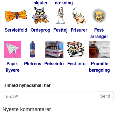
skjuler
dækning
Servietfold
Ordsprog
Festtøj
Frisurer
Fest-
arrangør
Papir-
Pletrens
Pølseinfo
Fest info
Promille
flyvere
beregning
Tilmeld nyhedsmail her
Nyeste kommentarer