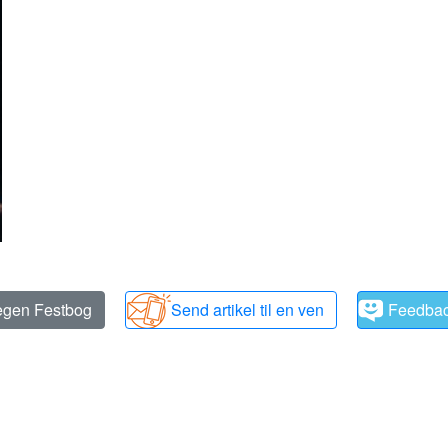
 egen Festbog
Send artikel til en ven
Feedba