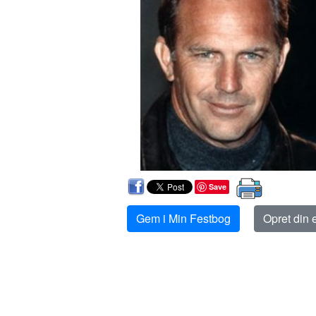
Save
Gem i Min Festbog
Opret din