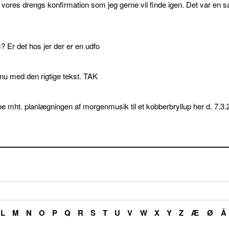
l vores drengs konfirmation som jeg gerne vil finde igen. Det var en s
 Er det hos jer der er en udfo
p nu med den rigtige tekst. TAK
e mht. planlægningen af morgenmusik til et kobberbryllup her d. 7.3.
L
M
N
O
P
Q
R
S
T
U
V
W
X
Y
Z
Æ
Ø
Å