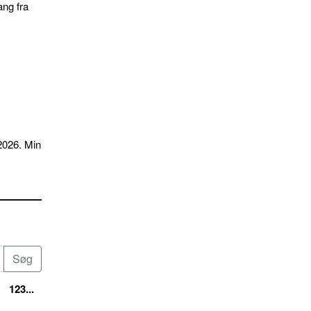
ang fra
2026. Min
123...