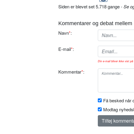
Siden er blevet set 5.718 gange -
Se o
Kommentarer og debat mellem 
Navn
*
:
E-mail
*
:
Din e-mail bliver ikke vist på 
Kommentar
*
:
Få besked når d
Modtag nyhedsb