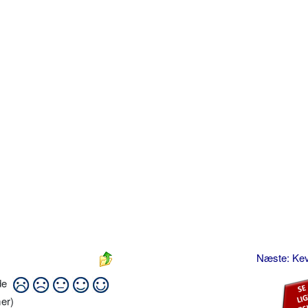
Næste: Ke
ide
er)