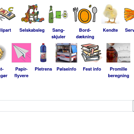
lipart
Selskabsleg
Sang-
Bord-
Kendte
Serv
skjuler
dækning
t-
Papir-
Pletrens
Pølseinfo
Fest info
Promille
ngør
flyvere
beregning