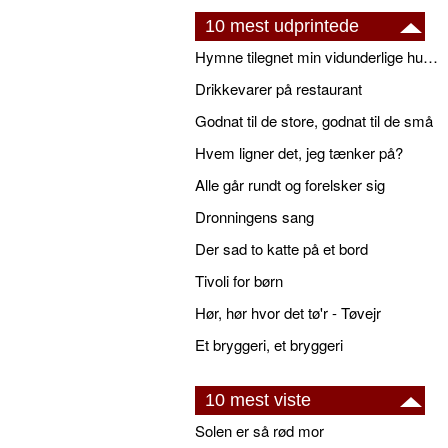
10 mest udprintede
Hymne tilegnet min vidunderlige husbond
Drikkevarer på restaurant
Godnat til de store, godnat til de små
Hvem ligner det, jeg tænker på?
Alle går rundt og forelsker sig
Dronningens sang
Der sad to katte på et bord
Tivoli for børn
Hør, hør hvor det tø'r - Tøvejr
Et bryggeri, et bryggeri
10 mest viste
Solen er så rød mor