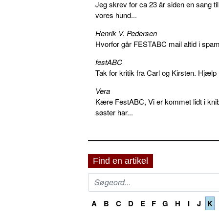
Jeg skrev for ca 23 år siden en sang ti
vores hund...
Henrik V. Pedersen
Hvorfor går FESTABC mail altid i spam?
festABC
Tak for kritik fra Carl og Kirsten. Hjæl
Vera
Kære FestABC, Vi er kommet lidt i knib
søster har...
Find en artikel
A
B
C
D
E
F
G
H
I
J
K