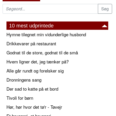
10 mest udprintede
Hymne tilegnet min vidunderlige husbond
Drikkevarer på restaurant
Godnat til de store, godnat til de små
Hvem ligner det, jeg tænker på?
Alle går rundt og forelsker sig
Dronningens sang
Der sad to katte på et bord
Tivoli for børn
Hør, hør hvor det tø'r - Tøvejr
Et bryggeri, et bryggeri