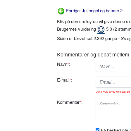
Forrige: Jul engel og bamse 2
Klik på den smiley du vil give denne s
Brugernes vurdering
5,0
(
2
stemm
Siden er blevet set 2.392 gange -
Se o
Kommentarer og debat mellem 
Navn
*
:
E-mail
*
:
Din e-mail bliver ikke vist på 
Kommentar
*
:
Få besked når d