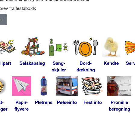
rev fra festabc.dk
lipart
Selskabsleg
Sang-
Bord-
Kendte
Serv
skjuler
dækning
t-
Papir-
Pletrens
Pølseinfo
Fest info
Promille
ngør
flyvere
beregning