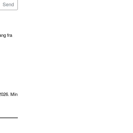
ang fra
2026. Min