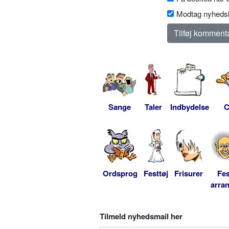
Modtag nyhedsb
Sange
Taler
Indbydelse
C
Ordsprog
Festtøj
Frisurer
Fes
arra
Tilmeld nyhedsmail her