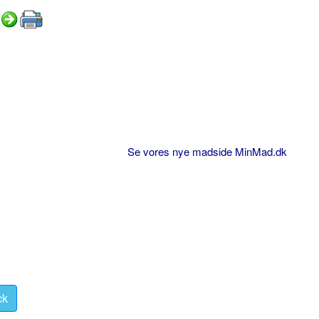
Se vores nye madside MinMad.dk
ck