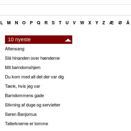
L
M
N
O
P
Q
R
S
T
U
V
W
X
Y
Z
Æ
Ø
Å
10 nyeste
Aftensang
Slå hinanden over hænderne
Mit barndomshjem
Du kom med alt det der var dig
Tænk, hvis jeg var
Barndommens gade
Stivning af duge og servietter
Søren Banjomus
Tallerknerne er tomme