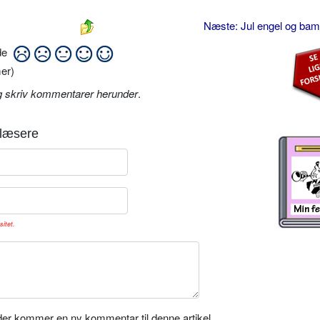
Næste: Jul engel og ba
ide
er)
g skriv kommentarer herunder
.
læsere
sitet.
er kommer en ny kommentar til denne artikel