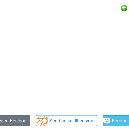
 egen Festbog
Send artikel til en ven
Feedba