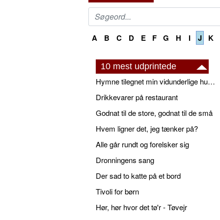
A
B
C
D
E
F
G
H
I
J
K
10 mest udprintede
Hymne tilegnet min vidunderlige husbond
Drikkevarer på restaurant
Godnat til de store, godnat til de små
Hvem ligner det, jeg tænker på?
Alle går rundt og forelsker sig
Dronningens sang
Der sad to katte på et bord
Tivoli for børn
Hør, hør hvor det tø'r - Tøvejr