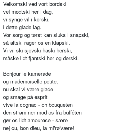
Velkomski ved vort bordski
vel mødtski her i dag,
vi synge vil i korski,
i dette glade lag.
Vor sorg og tørst kan sluks i snapski,
så altski rager os en klapski.
Vi vil ski sjovski haski herski,
måske lidt fjantski her og derski.
Bonjour le kamerade
og mademoiselle petite,
nu skal vi være glade
og smage på esprit
vive la cognac - oh bouqueten
den strømmer mod os fra bufféten
gør os lidt amourøse - sære
nej du, bon dieu, la mi'rø'være!