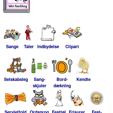
Sange
Taler
Indbydelse
Clipart
Selskabsleg
Sang-
Bord-
Kendte
skjuler
dækning
Servietfold
Ordsprog
Festtøj
Frisurer
Fest-