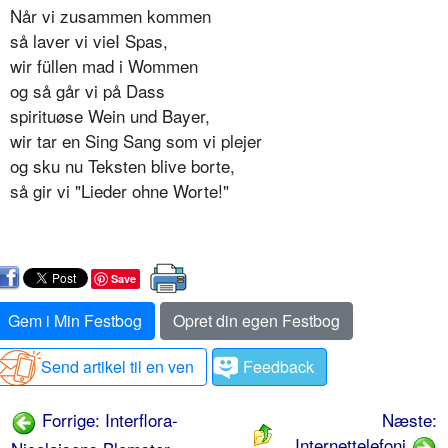
Når vi zusammen kommen
så laver vi vieI Spas,
wir füllen mad i Wommen
og så går vi på Dass
spirituøse Wein und Bayer,
wir tar en Sing Sang som vi plejer
og sku nu Teksten blive borte,
så gir vi "Lieder ohne Worte!"
Save
Gem i Min Festbog
Opret din egen Festbog
Send artikel til en ven
Feedback
Forrige: Interflora-
Næste:
Internettelefoni