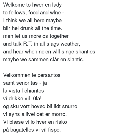
Welkome to hwer en lady
to fellows, food and wlne -
I think we all here maybe
blir hel drunk all the time.
men let us more os together
and talk R.T. in all slags weather,
and hear when no'en wlll slnge shanties
maybe we sammen slår en slantis.
Velkommen le persantos
samt senoritas - ja
la vista l chiantos
vi drikke vil. 0la!
og sku vort hoved bli lidt snurro
vi syns allivel det er morro.
Vi blæse villo hver en risko
på bagatellos vi vil fispo.